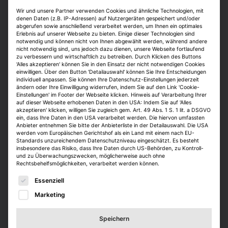
In Deutschland bedient Swiss Life Asset
Wir und unsere Partner verwenden Cookies und ähnliche Technologien, mit
Managers die Geschäftsfelder
denen Daten (z.B. IP-Adressen) auf Nutzergeräten gespeichert und/oder
abgerufen sowie anschließend verarbeitet werden, um Ihnen ein optimales
Projektentwicklung, Asset-Management
Erlebnis auf unserer Webseite zu bieten. Einige dieser Technologien sind
sowie Fonds- und Portfoliomanagement.
notwendig und können nicht von Ihnen abgewählt werden, während andere
nicht notwendig sind, uns jedoch dazu dienen, unsere Webseite fortlaufend
zu verbessern und wirtschaftlich zu betreiben. Durch Klicken des Buttons
Platz 8: Goldbeck
'Alles akzeptieren' können Sie in den Einsatz der nicht notwendigen Cookies
einwilligen. Über den Button 'Detailauswahl' können Sie Ihre Entscheidungen
individuell anpassen. Sie können Ihre Datenschutz-Einstellungen jederzeit
Zum Leistungsangebot des
ändern oder Ihre Einwilligung widerrufen, indem Sie auf den Link 'Cookie-
Einstellungen' im Footer der Webseite klicken. Hinweis auf Verarbeitung Ihrer
Systembauunternehmens Goldbeck gehören
auf dieser Webseite erhobenen Daten in den USA: Indem Sie auf 'Alles
Logistik- und Industriehallen, Büro- und
akzeptieren' klicken, willigen Sie zugleich gem. Art. 49 Abs. 1 S. 1 lit. a DSGVO
ein, dass Ihre Daten in den USA verarbeitet werden. Die hiervon umfassten
Schulgebäude, Parkhäuser und
Anbieter entnehmen Sie bitte der Anbieterliste in der Detailauswahl. Die USA
Wohngebäude, die das Unternehmen
werden vom Europäischen Gerichtshof als ein Land mit einem nach EU-
Standards unzureichendem Datenschutzniveau eingeschätzt. Es besteht
realisiert. Hinzu kommen gebäudenahe
insbesondere das Risiko, dass Ihre Daten durch US-Behörden, zu Kontroll-
und zu Überwachungszwecken, möglicherweise auch ohne
Serviceleistungen und das Feld Bauen im
Rechtsbehelfsmöglichkeiten, verarbeitet werden können.
Bestand.
Es folgt eine Liste der Service-Gruppen, für die eine E
Essenziell
Zurück in den Top Ten meldet sich Swiss
Marketing
Life Asset Managers (AM), das 2024 auf
Platz elf abgerutscht war. 49 Punkte haben
Speichern
die Abstimmenden an das Unternehmen als