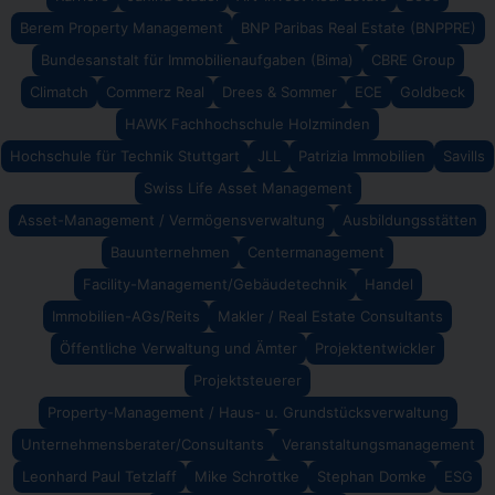
Berem Property Management
BNP Paribas Real Estate (BNPPRE)
Bundesanstalt für Immobilienaufgaben (Bima)
CBRE Group
Climatch
Commerz Real
Drees & Sommer
ECE
Goldbeck
HAWK Fachhochschule Holzminden
Hochschule für Technik Stuttgart
JLL
Patrizia Immobilien
Savills
Swiss Life Asset Management
Asset-Management / Vermögensverwaltung
Ausbildungsstätten
Bauunternehmen
Centermanagement
Facility-Management/Gebäudetechnik
Handel
Immobilien-AGs/Reits
Makler / Real Estate Consultants
Öffentliche Verwaltung und Ämter
Projektentwickler
Projektsteuerer
Property-Management / Haus- u. Grundstücksverwaltung
Unternehmensberater/Consultants
Veranstaltungsmanagement
Leonhard Paul Tetzlaff
Mike Schrottke
Stephan Domke
ESG