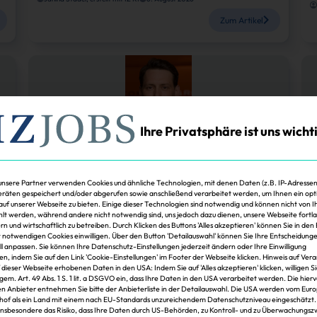
Zum Artikel
Ihre Privatsphäre ist uns wicht
Köpfe
unsere Partner verwenden Cookies und ähnliche Technologien, mit denen Daten (z.B. IP-Adressen
Z
räten gespeichert und/oder abgerufen sowie anschließend verarbeitet werden, um Ihnen ein opt
Florian Danitz führt Dahler München City
 auf unserer Webseite zu bieten. Einige dieser Technologien sind notwendig und können nicht von 
C
t werden, während andere nicht notwendig sind, uns jedoch dazu dienen, unsere Webseite fortl
rn und wirtschaftlich zu betreiben. Durch Klicken des Buttons 'Alles akzeptieren' können Sie in den 
Florian Danitz leitet künftig den Standort München City des
D
t notwendigen Cookies einwilligen. Über den Button 'Detailauswahl' können Sie Ihre Entscheidung
Maklers Dahler. Zuvor war er beim Wettbewerber Von Poll tätig.
de
Z
ell anpassen. Sie können Ihre Datenschutz-Einstellungen jederzeit ändern oder Ihre Einwilligung
k
en, indem Sie auf den Link 'Cookie-Einstellungen' im Footer der Webseite klicken. Hinweis auf Ver
f dieser Webseite erhobenen Daten in den USA: Indem Sie auf 'Alles akzeptieren' klicken, willigen S
Janina Stadel
5. August 2026
 gem. Art. 49 Abs. 1 S. 1 lit. a DSGVO ein, dass Ihre Daten in den USA verarbeitet werden. Die hier
n Anbieter entnehmen Sie bitte der Anbieterliste in der Detailauswahl. Die USA werden vom Eur
Zum Artikel
hof als ein Land mit einem nach EU-Standards unzureichendem Datenschutzniveau eingeschätzt.
insbesondere das Risiko, dass Ihre Daten durch US-Behörden, zu Kontroll- und zu Überwachungs