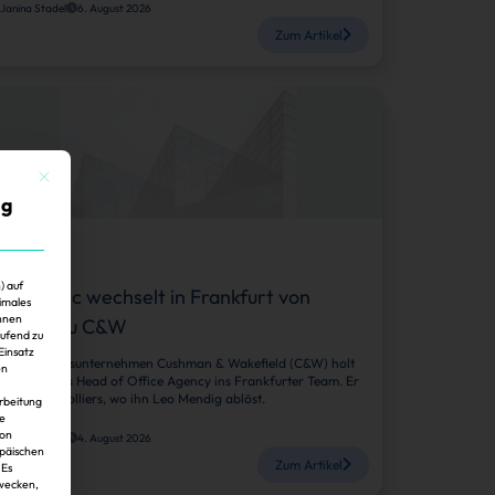
Janina Stadel
6. August 2026
Zum Artikel
Mit diesem Button wird der Dialog geschlossen. Seine Funktionalität ist identisch mit der 
ig
Köpfe
) auf
ijad Gibic wechselt in Frankfurt von
imales
Ihnen
olliers zu C&W
aufend zu
Einsatz
as Beratungsunternehmen Cushman & Wakefield (C&W) holt
en
ijad Gibic als Head of Office Agency ins Frankfurter Team. Er
ommt von Colliers, wo ihn Leo Mendig ablöst.
arbeitung
ie
von
Janina Stadel
4. August 2026
opäischen
Zum Artikel
 Es
zwecken,