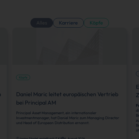
Alles
Karriere
Köpfe
Köpfe
E
m
Daniel Maric leitet europäischen Vertrieb
Z
bei Principal AM
F
d
Principal Asset Management, ein internationaler
B
Investmentmanager, hat Daniel Maric zum Managing Director
z
und Head of European Distribution ernannt.
B
ö
Janina Stadel, erstellt mit IZ KI
6. August 2026