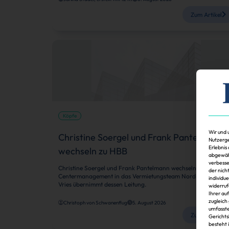
Zum Artikel
Köpfe
Wir und 
Christine Soergel und Frank Pantelmann
Nutzerge
Erlebnis
wechseln zu HBB
abgewähl
verbesse
Christine Soergel und Frank Pantelmann wechseln zu HBB
der nich
Centermanagement in das Vermietungsteam Nord-Ost. Jörn 
individu
Vries übernimmt dessen Leitung.
widerruf
Ihrer au
zugleich
Christoph von Schwanenflug
5. August 2026
umfasste
Zum Artikel
Gerichts
besteht 