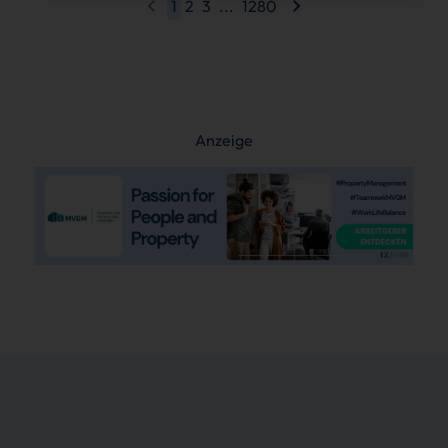
1
2
3
...
1280
Anzeige