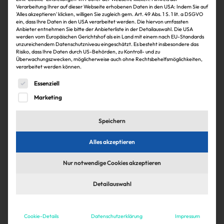
Verarbeitung Ihrer auf dieser Webseite erhobenen Daten in den USA: Indem Sie auf
'Alles akzeptieren' klicken, willigen Sie zugleich gem. Art. 49 Abs. 1 S. 1 lit. a DSGVO
ein, dass Ihre Daten in den USA verarbeitet werden. Die hiervon umfassten
Köpfe
Anbieter entnehmen Sie bitte der Anbieterliste in der Detailauswahl. Die USA
werden vom Europäischen Gerichtshof als ein Land mit einem nach EU-Standards
Christine Soergel und Frank Pantelmann
unzureichendem Datenschutzniveau eingeschätzt. Es besteht insbesondere das
Risiko, dass Ihre Daten durch US-Behörden, zu Kontroll- und zu
wechseln zu HBB
Überwachungszwecken, möglicherweise auch ohne Rechtsbehelfsmöglichkeiten,
verarbeitet werden können.
Christine Soergel und Frank Pantelmann wechseln zu HBB
Es folgt eine Liste der Service-Gruppen, für die eine Einwi
Essenziell
Centermanagement in das Vermietungsteam Nord-Ost. Jörn de
Vries übernimmt dessen Leitung.
Marketing
Christoph von Schwanenflug
5. August 2026
Speichern
Zum Artikel
Alles akzeptieren
Nur notwendige Cookies akzeptieren
Detailauswahl
Cookie-Details
Datenschutzerklärung
Impressum
Köpfe