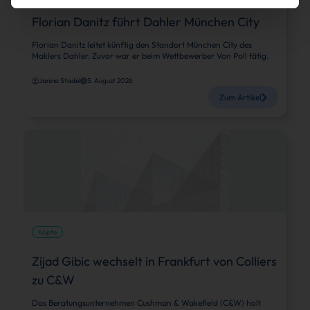
Florian Danitz führt Dahler München City
Florian Danitz leitet künftig den Standort München City des
Maklers Dahler. Zuvor war er beim Wettbewerber Von Poll tätig.
Janina Stadel
5. August 2026
Zum Artikel
Köpfe
Zijad Gibic wechselt in Frankfurt von Colliers
zu C&W
Das Beratungsunternehmen Cushman & Wakefield (C&W) holt