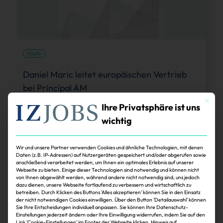
Köpfe
Daniel Maric leitet europäischen Vertrieb
bei Principal AM
Mit dies
Principal Asset Management, ein internationaler
Ihre Privatsphäre ist uns
Investmentmanager, hat Daniel Maric zum Managing Director und
wichtig
Head of European Distribution ernannt.
Janina Stadel, erstellt mit IZ KI
6. August 2026
Wir und unsere Partner verwenden Cookies und ähnliche Technologien, mit denen
Zum Artikel
Daten (z.B. IP-Adressen) auf Nutzergeräten gespeichert und/oder abgerufen sowie
anschließend verarbeitet werden, um Ihnen ein optimales Erlebnis auf unserer
Webseite zu bieten. Einige dieser Technologien sind notwendig und können nicht
von Ihnen abgewählt werden, während andere nicht notwendig sind, uns jedoch
dazu dienen, unsere Webseite fortlaufend zu verbessern und wirtschaftlich zu
betreiben. Durch Klicken des Buttons 'Alles akzeptieren' können Sie in den Einsatz
der nicht notwendigen Cookies einwilligen. Über den Button 'Detailauswahl' können
Sie Ihre Entscheidungen individuell anpassen. Sie können Ihre Datenschutz-
Einstellungen jederzeit ändern oder Ihre Einwilligung widerrufen, indem Sie auf den
Link 'Cookie-Einstellungen' im Footer der Webseite klicken. Hinweis auf