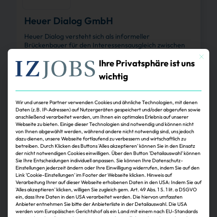
Heuer Dialog GmbH
Heuer Dialog versteht sich als informeller
Brückenbauer für den Interessensausgleich zwischen
Wirtschaft, Politik, Wissenschaft und Gesellschaft.
Mit dies
Ihre Privatsphäre ist uns
wichtig
Zum Profil
Wir und unsere Partner verwenden Cookies und ähnliche Technologien, mit denen
Daten (z.B. IP-Adressen) auf Nutzergeräten gespeichert und/oder abgerufen sowie
anschließend verarbeitet werden, um Ihnen ein optimales Erlebnis auf unserer
Webseite zu bieten. Einige dieser Technologien sind notwendig und können nicht
von Ihnen abgewählt werden, während andere nicht notwendig sind, uns jedoch
dazu dienen, unsere Webseite fortlaufend zu verbessern und wirtschaftlich zu
betreiben. Durch Klicken des Buttons 'Alles akzeptieren' können Sie in den Einsatz
der nicht notwendigen Cookies einwilligen. Über den Button 'Detailauswahl' können
Sie Ihre Entscheidungen individuell anpassen. Sie können Ihre Datenschutz-
Einstellungen jederzeit ändern oder Ihre Einwilligung widerrufen, indem Sie auf den
Link 'Cookie-Einstellungen' im Footer der Webseite klicken. Hinweis auf
Verarbeitung Ihrer auf dieser Webseite erhobenen Daten in den USA: Indem Sie auf
'Alles akzeptieren' klicken, willigen Sie zugleich gem. Art. 49 Abs. 1 S. 1 lit. a DSGVO
Lidl
ein, dass Ihre Daten in den USA verarbeitet werden. Die hiervon umfassten
Anbieter entnehmen Sie bitte der Anbieterliste in der Detailauswahl. Die USA
Von der Grundstücksakquise über den Bau bis zum
werden vom Europäischen Gerichtshof als ein Land mit einem nach EU-Standards