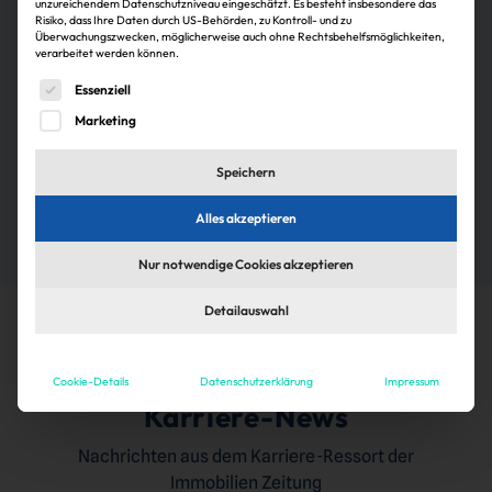
laufenden Betrieb: Wir brauchen Profis, die uns
unzureichendem Datenschutzniveau eingeschätzt. Es besteht insbesondere das
Risiko, dass Ihre Daten durch US-Behörden, zu Kontroll- und zu
engagiert unterstützen und sich für Projektentwicklung,
Überwachungszwecken, möglicherweise auch ohne Rechtsbehelfsmöglichkeiten,
nachhaltiges Bauen und Betreiben interessieren!
verarbeitet werden können.
Zum Profil
Es folgt eine Liste der Service-Gruppen, für die eine Einwi
Essenziell
Marketing
Zur Arbeitgeberdatenbank
Speichern
Alles akzeptieren
Nur notwendige Cookies akzeptieren
Detailauswahl
Cookie-Details
Datenschutzerklärung
Impressum
Karriere-News
Nachrichten aus dem Karriere-Ressort der
Immobilien Zeitung