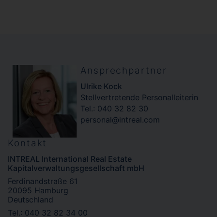
Finde spannende Führungspositionen auf
intreal.com/karriere
aufbauenden Unternehmensbereiche.
Ansprechpartner
Ulrike Kock
Stellvertretende Personalleiterin
Tel.: 040 32 82 30
personal@intreal.com
Kontakt
INTREAL International Real Estate
Kapitalverwaltungsgesellschaft mbH
Ferdinandstraße 61
20095 Hamburg
Deutschland
Tel.: 040 32 82 34 00