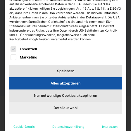
auf dieser Webseite erhobenen Daten in den USA: Indem Sie auf 'Alles
akzeptieren' klicken, willigen Sie zugleich gem. Art. 49 Abs. 1 S. 1 lit. a DSGVO
ein, dass Ihre Daten in den USA verarbeitet werden. Die hiervon umfassten
Anbieter entnehmen Sie bitte der Anbieterliste in der Detailauswahl. Die USA
Was wir bieten
werden vom Europäischen Gerichtshof als ein Land mit einem nach EU-
Standards unzureichendem Datenschutzniveau eingeschätzt. Es besteht
insbesondere das Risiko, dass Ihre Daten durch US-Behörden, zu Kontroll-
♦ Flexible Arbeitszeiten durch Vertrauensarbeitszeit ♦
und zu Überwachungszwecken, möglicherweise auch ohne
Rechtsbehelfsmöglichkeiten, verarbeitet werden können.
Home Office ♦ 30 Tage Urlaub ♦ ÖPNV-Zuschuss &
JobRad ♦ Feedbackgespräche ♦ Großes
Es folgt eine Liste der Service-Gruppen, für die eine E
Essenziell
Seminarangebot & digitale Lernplattform ♦
Marketing
Teamevents ♦ Großes Sportangebot u.a. EGYM
Wellpass & Sportteams ♦ Rabatte bei Onlineshops
Speichern
Alles akzeptieren
Nur notwendige Cookies akzeptieren
Detailauswahl
Einstiegsmöglichkeiten
Cookie-Details
Datenschutzerklärung
Impressum