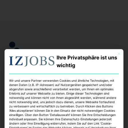
Mit dies
Ihre Privatsphäre ist uns
Wen wir suchen
wichtig
Wir suchen ambitionierte Menschen, die sich aktiv
Wir und unsere Partner verwenden Cookies und ähnliche Technologien, mit
einbringen und mit uns den nächsten Karriereschritt
denen Daten (z.B. IP-Adressen) auf Nutzergeräten gespeichert und/oder
gehen wollen. Wichtig für uns sind ein hoher
abgerufen sowie anschließend verarbeitet werden, um Ihnen ein optimales
Erlebnis auf unserer Webseite zu bieten. Einige dieser Technologien sind
Qualitätsanspruch, Kundenorientierung,
notwendig und können nicht von Ihnen abgewählt werden, während andere
lösungsorientiertes Arbeiten, Teamfähigkeit,
nicht notwendig sind, uns jedoch dazu dienen, unsere Webseite fortlaufend
zu verbessern und wirtschaftlich zu betreiben. Durch Klicken des Buttons
Ehrlichkeit und Humor, sowie
'Alles akzeptieren' können Sie in den Einsatz der nicht notwendigen Cookies
einwilligen. Über den Button 'Detailauswahl' können Sie Ihre Entscheidungen
Veränderungsbereitschaft und Eigeninitiative.
individuell anpassen. Sie können Ihre Datenschutz-Einstellungen jederzeit
ändern oder Ihre Einwilligung widerrufen, indem Sie auf den Link 'Cookie-
Einstellungen' im Footer der Webseite klicken. Hinweis auf Verarbeitung Ihrer