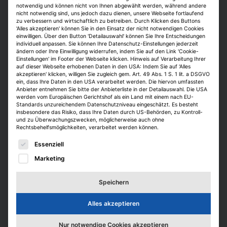
Studenten bei mehreren Personalberatern
notwendig und können nicht von Ihnen abgewählt werden, während andere
nicht notwendig sind, uns jedoch dazu dienen, unsere Webseite fortlaufend
holen, die einen Bewerbungsmappen-Check
zu verbessern und wirtschaftlich zu betreiben. Durch Klicken des Buttons
anbieten.
'Alles akzeptieren' können Sie in den Einsatz der nicht notwendigen Cookies
einwilligen. Über den Button 'Detailauswahl' können Sie Ihre Entscheidungen
individuell anpassen. Sie können Ihre Datenschutz-Einstellungen jederzeit
Umfrage zur Joboffensive am 1. März
ändern oder Ihre Einwilligung widerrufen, indem Sie auf den Link 'Cookie-
Einstellungen' im Footer der Webseite klicken. Hinweis auf Verarbeitung Ihrer
2010 gestartet
auf dieser Webseite erhobenen Daten in den USA: Indem Sie auf 'Alles
akzeptieren' klicken, willigen Sie zugleich gem. Art. 49 Abs. 1 S. 1 lit. a DSGVO
ein, dass Ihre Daten in den USA verarbeitet werden. Die hiervon umfassten
Wo in diesem Jahr die Studenten wieder am
Anbieter entnehmen Sie bitte der Anbieterliste in der Detailauswahl. Die USA
liebsten ihre Bewerbungsmappe abgeben
werden vom Europäischen Gerichtshof als ein Land mit einem nach EU-
Standards unzureichendem Datenschutzniveau eingeschätzt. Es besteht
würden, ist nur eine der Fragen der am 1.
insbesondere das Risiko, dass Ihre Daten durch US-Behörden, zu Kontroll-
März gestarteten Online-Umfrage unter
und zu Überwachungszwecken, möglicherweise auch ohne
Rechtsbehelfsmöglichkeiten, verarbeitet werden können.
Studenten immobilienwirtschaftlicher
Es folgt eine Liste der Service-Gruppen, für die eine E
Fächer und Branchenunternehmen. Für die
Essenziell
Arbeitsmarktanalyse fragen wir nach den
Marketing
Qualifikationsprofilen und Gehaltswünschen
der Studenten und stellen sie den
Speichern
Anforderungskatalogen der Unternehmen
Alles akzeptieren
gegenüber. Ganz wichtig: In welchem
Segment wird welcher Abschluss wie hoch
Nur notwendige Cookies akzeptieren