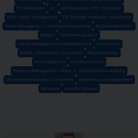
IVG Immobilien
JLL
mfi Management für Immobilien
RGM Facility Management
ZIA Zentraler Immobilien Ausschuss
Asset-Management / Vermögensverwaltung
Ausbildungsstätten
Banken
Centermanagement
Facility-Management/Gebäudetechnik
Investments
Makler / Real Estate Consultants
Medien/Verlage
Personalberater
Projektentwickler
Property-Management / Haus- u. Grundstücksverwaltung
Unternehmensberater/Consultants
Veranstaltungsmanagement
Verbände
Annette Schavan