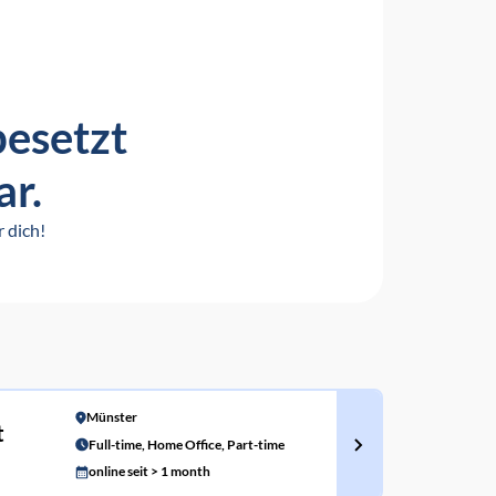
besetzt
ar.
 dich!
Münster
t
Full-time, Home Office, Part-time
online seit > 1 month