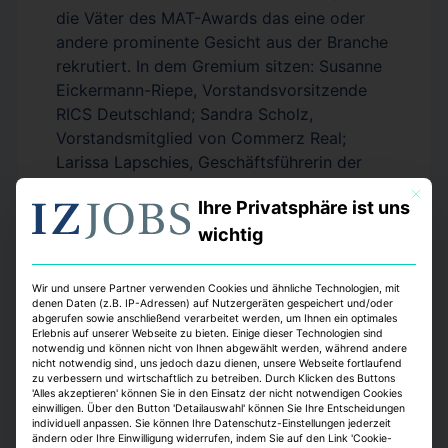
die Väter des MAT-Awards das eine oder
andere prominente Gesicht aus der Branche
rekrutiert. In dem Gremium sitzen: Susanne
Eickermann-Riepe, Vorstandsvorsitzende
RICS Deutschland; Sandra Scholz,
Vorstandsmitglied von Commerz Real;
Larissa Lapschies, Geschäftsführerin der
ADI Akademie der Immobilienwirtschaft und
Mit dies
Ihre Privatsphäre ist uns
Gründerin des Nachwuchsnetzwerks
wichtig
Immobilienjunioren; Thomas Beyerle,
Managing Director von Catella Property
Valuation; Alexander Ubach-Utermöhl,
Wir und unsere Partner verwenden Cookies und ähnliche Technologien, mit
Geschäftsführer von blackprint Booster:
denen Daten (z.B. IP-Adressen) auf Nutzergeräten gespeichert und/oder
abgerufen sowie anschließend verarbeitet werden, um Ihnen ein optimales
Andreas Schulten, Generalbevollmächtigter
Erlebnis auf unserer Webseite zu bieten. Einige dieser Technologien sind
notwendig und können nicht von Ihnen abgewählt werden, während andere
bulwiengesa, und Thomas Porten,
nicht notwendig sind, uns jedoch dazu dienen, unsere Webseite fortlaufend
Herausgeber der Immobilien Zeitung (IZ).
zu verbessern und wirtschaftlich zu betreiben. Durch Klicken des Buttons
'Alles akzeptieren' können Sie in den Einsatz der nicht notwendigen Cookies
einwilligen. Über den Button 'Detailauswahl' können Sie Ihre Entscheidungen
Die IZ ist exklusiver und eng begleitender
individuell anpassen. Sie können Ihre Datenschutz-Einstellungen jederzeit
ändern oder Ihre Einwilligung widerrufen, indem Sie auf den Link 'Cookie-
Medienpartner des Projekts. Der