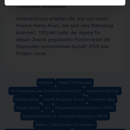
Consultant Investment.
Unterstützung erhalten die drei von ihrem
Freund Henry Alves, der sich ums Marketing
kümmert. Offiziell treibt der eigens für
diesen Zweck gegründete Förderverein der
Deutschen Immobilienwirtschaft (FDI) das
Projekt voran.
Karriere
Harald Thomeczek
ADI Akademie der Immobilienwirtschaft
blackprint booster
bulwiengesa
Catella Property Group
Commerz Real
Heuer Dialog
JLL
PricewaterhouseCoopers (PWC)
Royal Institution of Chartered Surveyors (RICS)
Makler / Real Estate Consultants