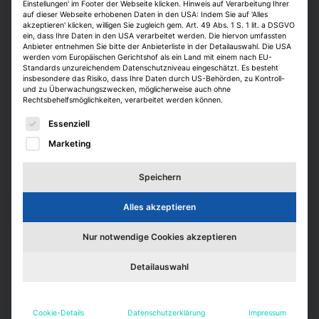
Einstellungen' im Footer der Webseite klicken. Hinweis auf Verarbeitung Ihrer
Veranstalter Heuer Dialog, eine Tochter der
auf dieser Webseite erhobenen Daten in den USA: Indem Sie auf 'Alles
akzeptieren' klicken, willigen Sie zugleich gem. Art. 49 Abs. 1 S. 1 lit. a DSGVO
IZ, wird die Preisverleihung am 23. April
ein, dass Ihre Daten in den USA verarbeitet werden. Die hiervon umfassten
2021 in Berlin organisieren. Diese soll, der
Anbieter entnehmen Sie bitte der Anbieterliste in der Detailauswahl. Die USA
werden vom Europäischen Gerichtshof als ein Land mit einem nach EU-
Altersklasse entsprechend, nicht so steif
Standards unzureichendem Datenschutzniveau eingeschätzt. Es besteht
insbesondere das Risiko, dass Ihre Daten durch US-Behörden, zu Kontroll-
wie manches andere Branchenevent,
und zu Überwachungszwecken, möglicherweise auch ohne
sondern in lockerer Partyatmosphäre über
Rechtsbehelfsmöglichkeiten, verarbeitet werden können.
die Bühne gehen.
Es folgt eine Liste der Service-Gruppen, für die eine E
Essenziell
Marketing
Die Initiatoren kommen übrigens aus der
Welt der Berater, alle mit JLL-Vergangenheit
Speichern
bzw. -Gegenwart. Frederik Walbaum
gehörte seinerzeit zum damals mit elf
Alles akzeptieren
ausgewählten Köpfen bestückten
Talentprogramm von JLL. Heute ist er
Nur notwendige Cookies akzeptieren
Senior Associate bei PwC Real Estate.
Dominik Talhof leitet das
Detailauswahl
Bürovermietungsteam von JLL in Hannover,
Michael Urmann ist in der Hannoveraner
Cookie-Details
Datenschutzerklärung
Impressum
Niederlassung des Maklerhauses Senior