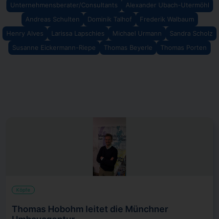
Unternehmensberater/Consultants
Alexander Ubach-Utermöhl
Andreas Schulten
Dominik Talhof
Frederik Walbaum
Henry Alves
Larissa Lapschies
Michael Urmann
Sandra Scholz
Susanne Eickermann-Riepe
Thomas Beyerle
Thomas Porten
Köpfe
Thomas Hobohm leitet die Münchner