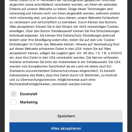
denen Daten (z.B. IP-Adressen) auf Nutzergeräten gespeichert und/oder
Hochschulen vermittelt werden, aber auch
abgerufen sowie anschließend verarbeitet werden, um Ihnen ein optimales
Erlebnis auf unserer Webseite zu bieten. Einige dieser Technologien sind
von Lehrmeistern der Handwerkskammer
notwendig und können nicht von Ihnen abgewählt werden, während andere
aus verschiedenen Gewerken wie
nicht notwendig sind, uns jedoch dazu dienen, unsere Webseite fortlaufend
zu verbessern und wirtschaftlich zu betreiben. Durch Klicken des Buttons
Zimmerern, Schreinern, Maurern, Malern und
'Alles akzeptieren' können Sie in den Einsatz der nicht notwendigen Cookies
Kirchenmalern. „Unser Plan ist es, mit dem
einwilligen. Über den Button 'Detailauswahl' können Sie Ihre Entscheidungen
individuell anpassen. Sie können Ihre Datenschutz-Einstellungen jederzeit
Studiengang für unterschiedliche Felder und
ändern oder Ihre Einwilligung widerrufen, indem Sie auf den Link 'Cookie-
Einstellungen' im Footer der Webseite klicken. Hinweis auf Verarbeitung Ihrer
Berufe zu qualifizieren. Auf der einen Seite
auf dieser Webseite erhobenen Daten in den USA: Indem Sie auf 'Alles
wollen wir dem Fachkräftemangel im
akzeptieren' klicken, willigen Sie zugleich gem. Art. 49 Abs. 1 S. 1 lit. a DSGVO
ein, dass Ihre Daten in den USA verarbeitet werden. Die hiervon umfassten
Handwerk entgegenwirken, doch auch auf
Anbieter entnehmen Sie bitte der Anbieterliste in der Detailauswahl. Die USA
spätere Betriebsübernahmen, für
werden vom Europäischen Gerichtshof als ein Land mit einem nach EU-
Standards unzureichendem Datenschutzniveau eingeschätzt. Es besteht
planerische Tätigkeiten und als Vermittler
insbesondere das Risiko, dass Ihre Daten durch US-Behörden, zu Kontroll-
und zu Überwachungszwecken, möglicherweise auch ohne
zwischen Handwerkern und Planenden
Rechtsbehelfsmöglichkeiten, verarbeitet werden können.
sollen unsere Studierenden ausgebildet
Es folgt eine Liste der Service-Gruppen, für die eine E
Essenziell
werden. Nicht zuletzt kann man auf einen
Bachelor immer noch ein Masterstudium
Marketing
draufsetzen und auf die Gesellenausbildung
die Meisterprüfung“, so Buchmüller.
Speichern
Zudem soll der Studiengang Abiturienten
Alles akzeptieren