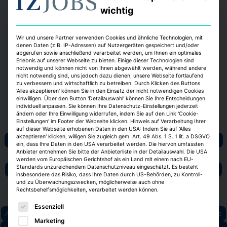
Goethe-Universität. Im vergangenen Jahr
wichtig
tummelten sich auf den Ausstellungsflächen,
in den Vortragssälen und in den Chillecken
rund 650 Menschen: knapp 350 Jobsucher
Wir und unsere Partner verwenden Cookies und ähnliche Technologien, mit
denen Daten (z.B. IP-Adressen) auf Nutzergeräten gespeichert und/oder
und rund 300 Personalverantwortliche
abgerufen sowie anschließend verarbeitet werden, um Ihnen ein optimales
Erlebnis auf unserer Webseite zu bieten. Einige dieser Technologien sind
sowie Fach- und Führungskräfte aus dem
notwendig und können nicht von Ihnen abgewählt werden, während andere
operativen Geschäft.
nicht notwendig sind, uns jedoch dazu dienen, unsere Webseite fortlaufend
zu verbessern und wirtschaftlich zu betreiben. Durch Klicken des Buttons
'Alles akzeptieren' können Sie in den Einsatz der nicht notwendigen Cookies
einwilligen. Über den Button 'Detailauswahl' können Sie Ihre Entscheidungen
individuell anpassen. Sie können Ihre Datenschutz-Einstellungen jederzeit
ändern oder Ihre Einwilligung widerrufen, indem Sie auf den Link 'Cookie-
Einstellungen' im Footer der Webseite klicken. Hinweis auf Verarbeitung Ihrer
Karriere
Harald Thomeczek
Apollo Real Estate
auf dieser Webseite erhobenen Daten in den USA: Indem Sie auf 'Alles
akzeptieren' klicken, willigen Sie zugleich gem. Art. 49 Abs. 1 S. 1 lit. a DSGVO
d.i.i. Deutsche Invest Immobilien
DI Deutsche Immobilien Gruppe
ein, dass Ihre Daten in den USA verarbeitet werden. Die hiervon umfassten
Anbieter entnehmen Sie bitte der Anbieterliste in der Detailauswahl. Die USA
Dream Global Advisors Germany
werden vom Europäischen Gerichtshof als ein Land mit einem nach EU-
Standards unzureichendem Datenschutzniveau eingeschätzt. Es besteht
Goethe-Universität Frankfurt am Main
Goodman
Heuer Dialog
insbesondere das Risiko, dass Ihre Daten durch US-Behörden, zu Kontroll-
und zu Überwachungszwecken, möglicherweise auch ohne
Immobilien Zeitung Verlagsgesellschaft
Nuveen Real Estate
Rechtsbehelfsmöglichkeiten, verarbeitet werden können.
Real I.S.
Signa Prime Selection
W+S Real Estate Services
Es folgt eine Liste der Service-Gruppen, für die eine E
Essenziell
Asset-Management / Vermögensverwaltung
Immobilien-AGs/Reits
Marketing