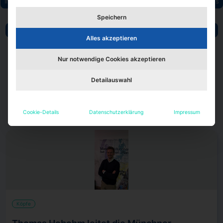
Immobilienmanagement
Logistik
Makler / Real Estate Consultants
Medien/Verlage
Projektentwickler
Speichern
Unternehmensberater/Consultants
Veranstaltungsmanagement
Alles akzeptieren
Wohnungsunternehmen
Martina Walker
IZ-Karriereforum
Jobmesse
Nur notwendige Cookies akzeptieren
Detailauswahl
Cookie-Details
Datenschutzerklärung
Impressum
Köpfe