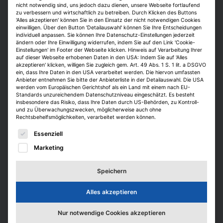
nicht notwendig sind, uns jedoch dazu dienen, unsere Webseite fortlaufend
Risiken eines Vorhabens oder einer
zu verbessern und wirtschaftlich zu betreiben. Durch Klicken des Buttons
bestimmten Herangehensweise warnen.
'Alles akzeptieren' können Sie in den Einsatz der nicht notwendigen Cookies
einwilligen. Über den Button 'Detailauswahl' können Sie Ihre Entscheidungen
Erfahrene Immobilienprofis hingegen nutzen
individuell anpassen. Sie können Ihre Datenschutz-Einstellungen jederzeit
die KI eher als Unterstützung und zur
ändern oder Ihre Einwilligung widerrufen, indem Sie auf den Link 'Cookie-
Einstellungen' im Footer der Webseite klicken. Hinweis auf Verarbeitung Ihrer
Effizienzsteigerung im Job. Bei neuen
auf dieser Webseite erhobenen Daten in den USA: Indem Sie auf 'Alles
akzeptieren' klicken, willigen Sie zugleich gem. Art. 49 Abs. 1 S. 1 lit. a DSGVO
Aufgaben greifen sie eher auf die eigenen
ein, dass Ihre Daten in den USA verarbeitet werden. Die hiervon umfassten
Erfahrungen aus der Vergangenheit zurück,
Anbieter entnehmen Sie bitte der Anbieterliste in der Detailauswahl. Die USA
werden vom Europäischen Gerichtshof als ein Land mit einem nach EU-
während die Jugend die KI gezielt als
Standards unzureichendem Datenschutzniveau eingeschätzt. Es besteht
Lernmittel einsetzt.
insbesondere das Risiko, dass Ihre Daten durch US-Behörden, zu Kontroll-
und zu Überwachungszwecken, möglicherweise auch ohne
Rechtsbehelfsmöglichkeiten, verarbeitet werden können.
IZ:
Was bedeutet das für die Zukunft von
Es folgt eine Liste der Service-Gruppen, für die eine E
Essenziell
Einstiegspositionen?
Marketing
Peyinghaus:
Die KI verdrängt die
Arbeitsplätze der Nachwuchskräfte. Doch
Speichern
wir müssen sichergehen, dass
Nachwuchskräfte weiterhin gut ausgebildet
Alles akzeptieren
werden, damit sie später die KI kontrollieren
Nur notwendige Cookies akzeptieren
und steuern können. Bei ihrer Ausbildung