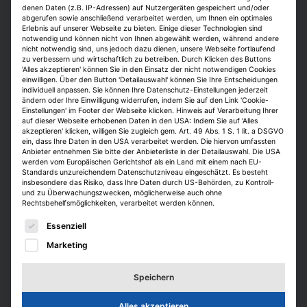
die Universität wurde bei solchen Zahlen
denen Daten (z.B. IP-Adressen) auf Nutzergeräten gespeichert und/oder
hellhörig, waren doch ihre Energiekosten
abgerufen sowie anschließend verarbeitet werden, um Ihnen ein optimales
Erlebnis auf unserer Webseite zu bieten. Einige dieser Technologien sind
zwischen 2002 und 2008 um rund 65% auf
notwendig und können nicht von Ihnen abgewählt werden, während andere
jährlich 5,3 Mio. Euro gestiegen. Und so
nicht notwendig sind, uns jedoch dazu dienen, unsere Webseite fortlaufend
zu verbessern und wirtschaftlich zu betreiben. Durch Klicken des Buttons
erklärte sich die Hochschule bereit, eine der
'Alles akzeptieren' können Sie in den Einsatz der nicht notwendigen Cookies
einwilligen. Über den Button 'Detailauswahl' können Sie Ihre Entscheidungen
Doktorandenstellen zu finanzieren,
individuell anpassen. Sie können Ihre Datenschutz-Einstellungen jederzeit
vorausgesetzt diese Kosten werden durch
ändern oder Ihre Einwilligung widerrufen, indem Sie auf den Link 'Cookie-
Einstellungen' im Footer der Webseite klicken. Hinweis auf Verarbeitung Ihrer
Energieeinsparungen wieder herausgeholt.
auf dieser Webseite erhobenen Daten in den USA: Indem Sie auf 'Alles
akzeptieren' klicken, willigen Sie zugleich gem. Art. 49 Abs. 1 S. 1 lit. a DSGVO
ein, dass Ihre Daten in den USA verarbeitet werden. Die hiervon umfassten
Um Geld geht es auch in einem der neuen
Anbieter entnehmen Sie bitte der Anbieterliste in der Detailauswahl. Die USA
Projekte: Welche alternativen
werden vom Europäischen Gerichtshof als ein Land mit einem nach EU-
Standards unzureichendem Datenschutzniveau eingeschätzt. Es besteht
Finanzierungsmodelle für
insbesondere das Risiko, dass Ihre Daten durch US-Behörden, zu Kontroll-
Energieeinsparmaßnahmen können neben
und zu Überwachungszwecken, möglicherweise auch ohne
Rechtsbehelfsmöglichkeiten, verarbeitet werden können.
dem Hochschulhaushalt entwickelt werden?
Es folgt eine Liste der Service-Gruppen, für die eine E
In zwei bis drei Jahren hofft Vajen auf erste
Essenziell
Ergebnisse, die auch auf andere
Marketing
Hochschulen übertragbar sein sollen.
Zudem erstellen die Studenten Verbrauchs-
Speichern
und Bedarfsausweise für einzelne Gebäude
Alles akzeptieren