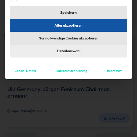
IZ
30.11.2024
Speichern
Zum Artikel
Alles akzeptieren
Nur notwendige Cookies akzeptieren
Detailauswahl
Cookie-Details
Datenschutzerklärung
Impressum
Köpfe
ULI Germany: Jürgen Fenk zum Chairman
ernannt
Sonja Smalian
30.11.2024
Zum Artikel