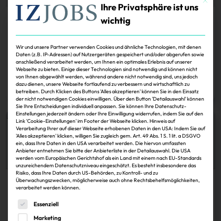
Ihre Privatsphäre ist uns
wichtig
Köpfe
Markus Wiedenmann scheidet aus Tishman-
Wir und unsere Partner verwenden Cookies und ähnliche Technologien, mit denen
Speyer-Geschäftsführung aus
Daten (z.B. IP-Adressen) auf Nutzergeräten gespeichert und/oder abgerufen sowie
anschließend verarbeitet werden, um Ihnen ein optimales Erlebnis auf unserer
Webseite zu bieten. Einige dieser Technologien sind notwendig und können nicht
IZ
30.11.2024
von Ihnen abgewählt werden, während andere nicht notwendig sind, uns jedoch
dazu dienen, unsere Webseite fortlaufend zu verbessern und wirtschaftlich zu
Zum Artikel
betreiben. Durch Klicken des Buttons 'Alles akzeptieren' können Sie in den Einsatz
der nicht notwendigen Cookies einwilligen. Über den Button 'Detailauswahl' können
Sie Ihre Entscheidungen individuell anpassen. Sie können Ihre Datenschutz-
Einstellungen jederzeit ändern oder Ihre Einwilligung widerrufen, indem Sie auf den
Link 'Cookie-Einstellungen' im Footer der Webseite klicken. Hinweis auf
Verarbeitung Ihrer auf dieser Webseite erhobenen Daten in den USA: Indem Sie auf
'Alles akzeptieren' klicken, willigen Sie zugleich gem. Art. 49 Abs. 1 S. 1 lit. a DSGVO
ein, dass Ihre Daten in den USA verarbeitet werden. Die hiervon umfassten
Anbieter entnehmen Sie bitte der Anbieterliste in der Detailauswahl. Die USA
werden vom Europäischen Gerichtshof als ein Land mit einem nach EU-Standards
unzureichendem Datenschutzniveau eingeschätzt. Es besteht insbesondere das
Risiko, dass Ihre Daten durch US-Behörden, zu Kontroll- und zu
Überwachungszwecken, möglicherweise auch ohne Rechtsbehelfsmöglichkeiten,
Köpfe
verarbeitet werden können.
Dr. Markus Wiedenmann (Bild), Geschäftsführer
Es folgt eine Liste der Service-Gruppen, für die eine Einwi
Essenziell
von Tishman Speyer…
Marketing