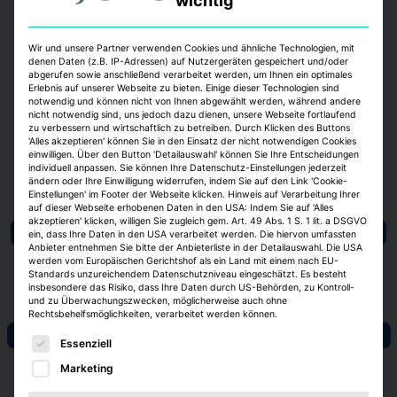
wichtig
Firmenkonglomerats. Anfang 2021 zog es
den frankophilen Fenk als CEO zum
Wir und unsere Partner verwenden Cookies und ähnliche Technologien, mit
französischen Asset-Manager Primonial
denen Daten (z.B. IP-Adressen) auf Nutzergeräten gespeichert und/oder
(heute: Praemia). Mitte 2023 folgte der
abgerufen sowie anschließend verarbeitet werden, um Ihnen ein optimales
Erlebnis auf unserer Webseite zu bieten. Einige dieser Technologien sind
nächste Schritt zum Gewerbemakler Eastdil
notwendig und können nicht von Ihnen abgewählt werden, während andere
nicht notwendig sind, uns jedoch dazu dienen, unsere Webseite fortlaufend
Secured.
zu verbessern und wirtschaftlich zu betreiben. Durch Klicken des Buttons
'Alles akzeptieren' können Sie in den Einsatz der nicht notwendigen Cookies
einwilligen. Über den Button 'Detailauswahl' können Sie Ihre Entscheidungen
individuell anpassen. Sie können Ihre Datenschutz-Einstellungen jederzeit
ändern oder Ihre Einwilligung widerrufen, indem Sie auf den Link 'Cookie-
Einstellungen' im Footer der Webseite klicken. Hinweis auf Verarbeitung Ihrer
Personalien
Harald Thomeczek
Art-Invest Real Estate
auf dieser Webseite erhobenen Daten in den USA: Indem Sie auf 'Alles
akzeptieren' klicken, willigen Sie zugleich gem. Art. 49 Abs. 1 S. 1 lit. a DSGVO
Deutsche Immobilien Holding (DIH)
DFH Group
Die Developer
ein, dass Ihre Daten in den USA verarbeitet werden. Die hiervon umfassten
Anbieter entnehmen Sie bitte der Anbieterliste in der Detailauswahl. Die USA
Die Wohnkompanie
Eastdil Secured
Hochtief
werden vom Europäischen Gerichtshof als ein Land mit einem nach EU-
Standards unzureichendem Datenschutzniveau eingeschätzt. Es besteht
Landesbank Hessen-Thüringen (Helaba)
Praemia REIM
insbesondere das Risiko, dass Ihre Daten durch US-Behörden, zu Kontroll-
und zu Überwachungszwecken, möglicherweise auch ohne
Signa-Gruppe
Zech Group
Rechtsbehelfsmöglichkeiten, verarbeitet werden können.
Asset-Management / Vermögensverwaltung
Banken
Bauträger
Es folgt eine Liste der Service-Gruppen, für die eine E
Essenziell
Bauunternehmen
Geschlossene Fonds
Handel
Marketing
Immobilien-AGs/Reits
Makler / Real Estate Consultants