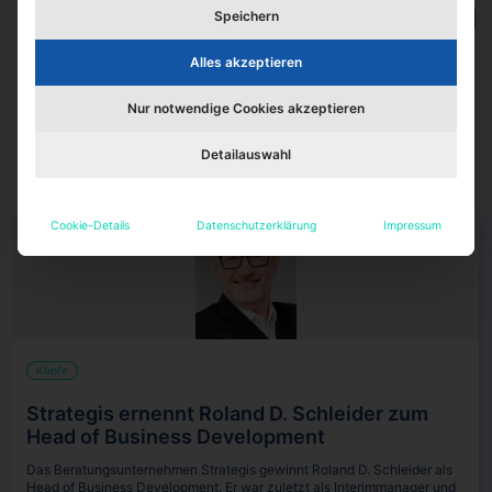
Speichern
Projektentwickler
Gerd Kropmanns
Jürgen Fenk
Kurt Zech
Markus Wiedenmann
Rainer Eichholz
Stefan Mühling
Alles akzeptieren
Nur notwendige Cookies akzeptieren
Detailauswahl
Cookie-Details
Datenschutzerklärung
Impressum
Köpfe
Strategis ernennt Roland D. Schleider zum
Head of Business Development
Das Beratungsunternehmen Strategis gewinnt Roland D. Schleider als
Head of Business Development. Er war zuletzt als Interimmanager und