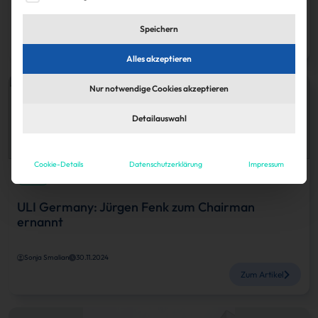
IZ
30.11.2024
Speichern
Zum Artikel
Alles akzeptieren
Nur notwendige Cookies akzeptieren
Detailauswahl
Cookie-Details
Datenschutzerklärung
Impressum
Köpfe
ULI Germany: Jürgen Fenk zum Chairman
ernannt
Sonja Smalian
30.11.2024
Zum Artikel