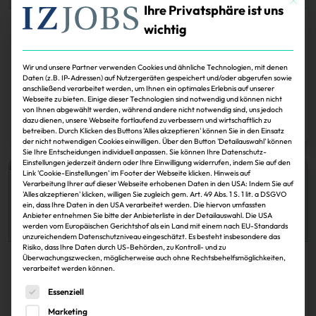
Ihre Privatsphäre ist uns
wichtig
Köpfe
Markus Wiedenmann scheidet aus Tishman-
Wir und unsere Partner verwenden Cookies und ähnliche Technologien, mit denen
Speyer-Geschäftsführung aus
Daten (z.B. IP-Adressen) auf Nutzergeräten gespeichert und/oder abgerufen sowie
anschließend verarbeitet werden, um Ihnen ein optimales Erlebnis auf unserer
Webseite zu bieten. Einige dieser Technologien sind notwendig und können nicht
IZ
30.11.2024
von Ihnen abgewählt werden, während andere nicht notwendig sind, uns jedoch
dazu dienen, unsere Webseite fortlaufend zu verbessern und wirtschaftlich zu
Zum Artikel
betreiben. Durch Klicken des Buttons 'Alles akzeptieren' können Sie in den Einsatz
der nicht notwendigen Cookies einwilligen. Über den Button 'Detailauswahl' können
Sie Ihre Entscheidungen individuell anpassen. Sie können Ihre Datenschutz-
Einstellungen jederzeit ändern oder Ihre Einwilligung widerrufen, indem Sie auf den
Link 'Cookie-Einstellungen' im Footer der Webseite klicken. Hinweis auf
Verarbeitung Ihrer auf dieser Webseite erhobenen Daten in den USA: Indem Sie auf
'Alles akzeptieren' klicken, willigen Sie zugleich gem. Art. 49 Abs. 1 S. 1 lit. a DSGVO
ein, dass Ihre Daten in den USA verarbeitet werden. Die hiervon umfassten
Anbieter entnehmen Sie bitte der Anbieterliste in der Detailauswahl. Die USA
werden vom Europäischen Gerichtshof als ein Land mit einem nach EU-Standards
unzureichendem Datenschutzniveau eingeschätzt. Es besteht insbesondere das
Risiko, dass Ihre Daten durch US-Behörden, zu Kontroll- und zu
Überwachungszwecken, möglicherweise auch ohne Rechtsbehelfsmöglichkeiten,
Köpfe
verarbeitet werden können.
Dr. Markus Wiedenmann (Bild), Geschäftsführer
Es folgt eine Liste der Service-Gruppen, für die eine Einwi
Essenziell
von Tishman Speyer…
Marketing