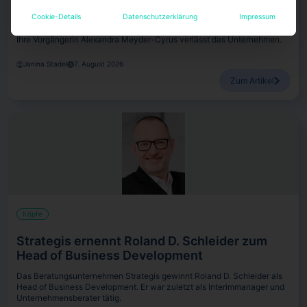
Meyder-Cyrus ab
Cookie-Details
Datenschutzerklärung
Impressum
JLL hat Bettina Meckel zur Leiterin des Asset-Managements ernannt.
Ihre Vorgängerin Alexandra Meyder-Cyrus verlässt das Unternehmen.
Janina Stadel
7. August 2026
Zum Artikel
Köpfe
Strategis ernennt Roland D. Schleider zum
Head of Business Development
Das Beratungsunternehmen Strategis gewinnt Roland D. Schleider als
Head of Business Development. Er war zuletzt als Interimmanager und
Unternehmensberater tätig.