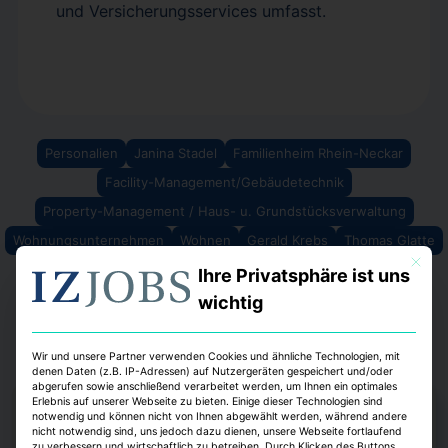
und Versicherungsservices umfasst.
Personalien
Janina Stadel
Familienheim Rhein-Neckar
Facility-Management/Gebäudetechnik
Property-Management / Haus- u. Grundstücksverwaltung
Wohnungsunternehmen
Wohnen
Gerald Krebs
Thomas Glatte
Mit dies
Ihre Privatsphäre ist uns
wichtig
Wir und unsere Partner verwenden Cookies und ähnliche Technologien, mit
denen Daten (z.B. IP-Adressen) auf Nutzergeräten gespeichert und/oder
abgerufen sowie anschließend verarbeitet werden, um Ihnen ein optimales
Erlebnis auf unserer Webseite zu bieten. Einige dieser Technologien sind
notwendig und können nicht von Ihnen abgewählt werden, während andere
nicht notwendig sind, uns jedoch dazu dienen, unsere Webseite fortlaufend
zu verbessern und wirtschaftlich zu betreiben. Durch Klicken des Buttons