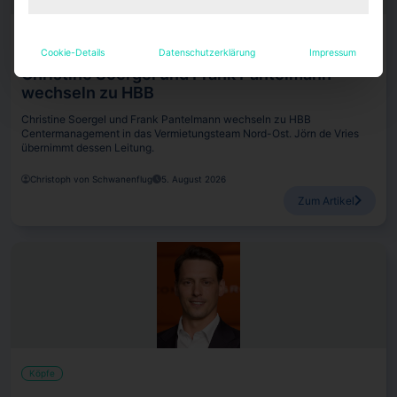
Köpfe
Cookie-Details
Datenschutzerklärung
Impressum
Christine Soergel und Frank Pantelmann
wechseln zu HBB
Christine Soergel und Frank Pantelmann wechseln zu HBB
Centermanagement in das Vermietungsteam Nord-Ost. Jörn de Vries
übernimmt dessen Leitung.
Christoph von Schwanenflug
5. August 2026
Zum Artikel
Köpfe