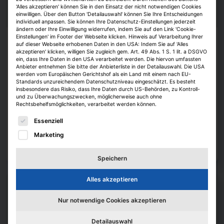
'Alles akzeptieren' können Sie in den Einsatz der nicht notwendigen Cookies
einwilligen. Über den Button 'Detailauswahl' können Sie Ihre Entscheidungen
individuell anpassen. Sie können Ihre Datenschutz-Einstellungen jederzeit
ändern oder Ihre Einwilligung widerrufen, indem Sie auf den Link 'Cookie-
Einstellungen' im Footer der Webseite klicken. Hinweis auf Verarbeitung Ihrer
Karriere
auf dieser Webseite erhobenen Daten in den USA: Indem Sie auf 'Alles
akzeptieren' klicken, willigen Sie zugleich gem. Art. 49 Abs. 1 S. 1 lit. a DSGVO
Experten aus 25 Unternehmen erarbeiten
ein, dass Ihre Daten in den USA verarbeitet werden. Die hiervon umfassten
Anbieter entnehmen Sie bitte der Anbieterliste in der Detailauswahl. Die USA
Zukunftsbilder
werden vom Europäischen Gerichtshof als ein Land mit einem nach EU-
Standards unzureichendem Datenschutzniveau eingeschätzt. Es besteht
Forschungsinitiative.
Für die Future Real Estate Initiative hat die
insbesondere das Risiko, dass Ihre Daten durch US-Behörden, zu Kontroll-
Blackprint-Gruppe Partner aus unterschiedlichen Branchenfeldern der
und zu Überwachungszwecken, möglicherweise auch ohne
Bau- und Immobilienwirtschaft zusammengerufen. Sie erstellen
Rechtsbehelfsmöglichkeiten, verarbeitet werden können.
Leitbilder für die Zukunft der Branche und wollen die Ergebnisse ihrer
Es folgt eine Liste der Service-Gruppen, für die eine E
Arbeit in einem Report öffentlich zugänglich machen.
Essenziell
Marketing
Janina Stadel
6. August 2026
Zum Artikel
Speichern
Alles akzeptieren
Nur notwendige Cookies akzeptieren
Detailauswahl