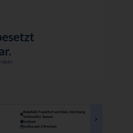
besetzt
ar.
 dich!
Bielefeld, Frankfurt am Main, Nürnberg,
Schkeuditz, Speyer
Vollzeit
online seit 3 Wochen