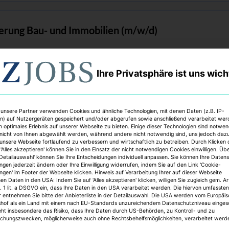
erung Bau- und Immobilien (m/w/d)
Ihre Privatsphäre ist uns wich
 Leasing Officer (m/w/d)
d GmbH
 unsere Partner verwenden Cookies und ähnliche Technologien, mit denen Daten (z.B. IP-
n) auf Nutzergeräten gespeichert und/oder abgerufen sowie anschließend verarbeitet we
n optimales Erlebnis auf unserer Webseite zu bieten. Einige dieser Technologien sind notwe
nicht von Ihnen abgewählt werden, während andere nicht notwendig sind, uns jedoch daz
 unsere Webseite fortlaufend zu verbessern und wirtschaftlich zu betreiben. Durch Klicken 
anager/Property Manager (m/w/d
'Alles akzeptieren' können Sie in den Einsatz der nicht notwendigen Cookies einwilligen. Üb
'Detailauswahl' können Sie Ihre Entscheidungen individuell anpassen. Sie können Ihre Daten
Rheinland-Westfalen
ungen jederzeit ändern oder Ihre Einwilligung widerrufen, indem Sie auf den Link 'Cookie-
ungen' im Footer der Webseite klicken. Hinweis auf Verarbeitung Ihrer auf dieser Webseite
n Daten in den USA: Indem Sie auf 'Alles akzeptieren' klicken, willigen Sie zugleich gem. Ar
. 1 lit. a DSGVO ein, dass Ihre Daten in den USA verarbeitet werden. Die hiervon umfassten
r entnehmen Sie bitte der Anbieterliste in der Detailauswahl. Die USA werden vom Europäi
shof als ein Land mit einem nach EU-Standards unzureichendem Datenschutzniveau einges
und Reinigungsmanagement (m/w/d)
eht insbesondere das Risiko, dass Ihre Daten durch US-Behörden, zu Kontroll- und zu
hungszwecken, möglicherweise auch ohne Rechtsbehelfsmöglichkeiten, verarbeitet werd
 mbH