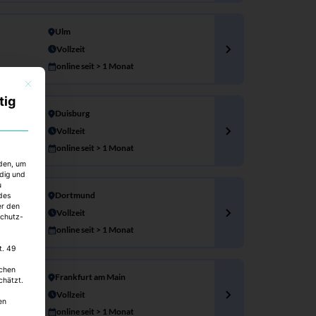
Ulm
Vollzeit
online seit > 1 Monat
Mit diesem Button wird der Dialog geschlossen. Seine Funktionalität ist identisch mi
tig
Duisburg
Vollzeit
online seit > 1 Monat
rden, um
ndig und
u
Dortmund
des
er den
Vollzeit
schutz-
online seit > 1 Monat
t. 49
schen
Frankfurt am Main
chätzt.
Vollzeit
en
online seit > 1 Monat