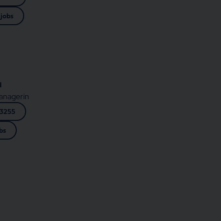
jobs
u
anagerin
 3255
bs