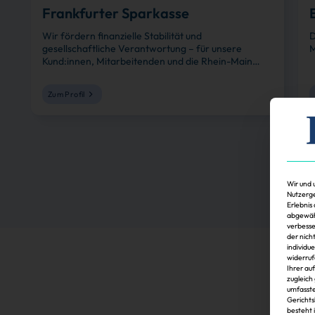
Frankfurter Sparkasse
Wir fördern finanzielle Stabilität und
D
gesellschaftliche Verantwortung – für unsere
M
Kund:innen, Mitarbeitenden und die Rhein-Main
Region.
Zum Profil
Wir und 
Nutzerge
Erlebnis
abgewähl
verbesse
der nich
individu
widerruf
Ihrer au
zugleich
umfasste
Gerichts
besteht 