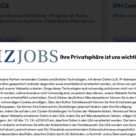
ECE
IPH Ce
ein Raum zur Entfaltung- Wir geben dir Raum,
Wissen scha
enschen zu inspirieren. Finde deinen Platz bei uns.
Zum Profil
Zum Profil
Ihre Privatsphäre ist uns wicht
Zur Arbeitgeberdatenbank
unsere Partner verwenden Cookies und ähnliche Technologien, mit denen Daten (z.B. IP-Adressen
räten gespeichert und/oder abgerufen sowie anschließend verarbeitet werden, um Ihnen ein opt
 auf unserer Webseite zu bieten. Einige dieser Technologien sind notwendig und können nicht von 
t werden, während andere nicht notwendig sind, uns jedoch dazu dienen, unsere Webseite fortl
rn und wirtschaftlich zu betreiben. Durch Klicken des Buttons 'Alles akzeptieren' können Sie in den 
t notwendigen Cookies einwilligen. Über den Button 'Detailauswahl' können Sie Ihre Entscheidung
ell anpassen. Sie können Ihre Datenschutz-Einstellungen jederzeit ändern oder Ihre Einwilligung
en, indem Sie auf den Link 'Cookie-Einstellungen' im Footer der Webseite klicken. Hinweis auf Ver
f dieser Webseite erhobenen Daten in den USA: Indem Sie auf 'Alles akzeptieren' klicken, willigen S
 gem. Art. 49 Abs. 1 S. 1 lit. a DSGVO ein, dass Ihre Daten in den USA verarbeitet werden. Die hier
n Anbieter entnehmen Sie bitte der Anbieterliste in der Detailauswahl. Die USA werden vom Eur
hof als ein Land mit einem nach EU-Standards unzureichendem Datenschutzniveau eingeschätzt.
insbesondere das Risiko, dass Ihre Daten durch US-Behörden, zu Kontroll- und zu Überwachungs