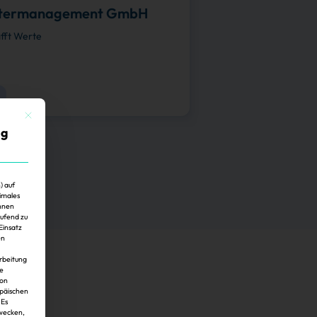
ntermanagement GmbH
fft Werte
Mit diesem Button wird der Dialog geschlossen. Seine Funktionalität ist identisch mit der 
ig
) auf
imales
Ihnen
aufend zu
Einsatz
en
arbeitung
ie
von
opäischen
 Es
zwecken,