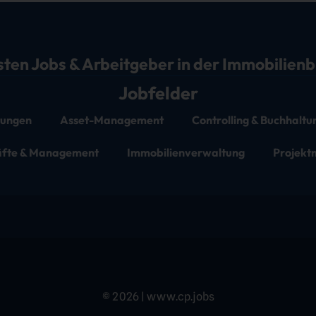
sten Jobs & Arbeitgeber in der Immobilien
Jobfelder
stungen
Asset-Management
Controlling & Buchhaltu
äfte & Management
Immobilienverwaltung
Projek
© 2026 | www.cp.jobs