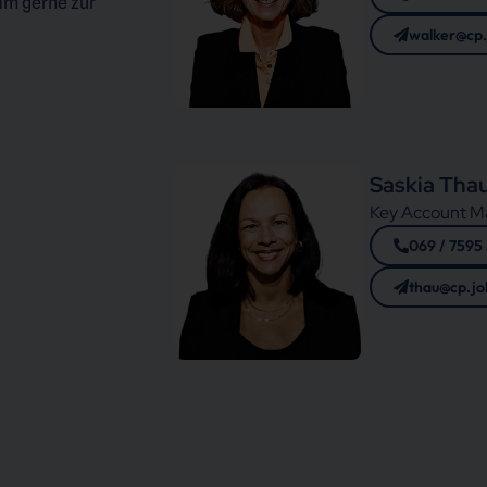
am gerne zur
walker@cp.
Saskia Tha
Key Account M
069 / 7595
thau@cp.jo