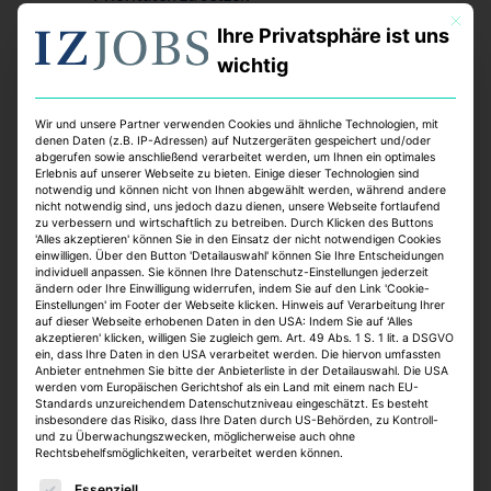
Gehobene Umgangsformen und Gewandtheit
Mit dies
Ihre Privatsphäre ist uns
gegenüber Kunden sowie Kolleginnen und
wichtig
Kollegen
Hohe Serviceorientierung, Belastbarkeit und
Qualitätsanspruch
Wir und unsere Partner verwenden Cookies und ähnliche Technologien, mit
denen Daten (z.B. IP-Adressen) auf Nutzergeräten gespeichert und/oder
Engagement und Flexibilität sowie
abgerufen sowie anschließend verarbeitet werden, um Ihnen ein optimales
Erlebnis auf unserer Webseite zu bieten. Einige dieser Technologien sind
ausgeprägte organisatorische Fähigkeiten
notwendig und können nicht von Ihnen abgewählt werden, während andere
Sehr gute Deutschkenntnisse in Wort und
nicht notwendig sind, uns jedoch dazu dienen, unsere Webseite fortlaufend
zu verbessern und wirtschaftlich zu betreiben. Durch Klicken des Buttons
Schrift
'Alles akzeptieren' können Sie in den Einsatz der nicht notwendigen Cookies
Sicherer Umgang mit dem PC, sehr gute MS-
einwilligen. Über den Button 'Detailauswahl' können Sie Ihre Entscheidungen
individuell anpassen. Sie können Ihre Datenschutz-Einstellungen jederzeit
Office-Kenntnisse (Word, Excel und
ändern oder Ihre Einwilligung widerrufen, indem Sie auf den Link 'Cookie-
Einstellungen' im Footer der Webseite klicken. Hinweis auf Verarbeitung Ihrer
PowerPoint) sowie MS Explorer und Lotus
auf dieser Webseite erhobenen Daten in den USA: Indem Sie auf 'Alles
Notes; Englischkenntnisse sind von Vorteil
akzeptieren' klicken, willigen Sie zugleich gem. Art. 49 Abs. 1 S. 1 lit. a DSGVO
ein, dass Ihre Daten in den USA verarbeitet werden. Die hiervon umfassten
Anbieter entnehmen Sie bitte der Anbieterliste in der Detailauswahl. Die USA
Benefits:
werden vom Europäischen Gerichtshof als ein Land mit einem nach EU-
Standards unzureichendem Datenschutzniveau eingeschätzt. Es besteht
insbesondere das Risiko, dass Ihre Daten durch US-Behörden, zu Kontroll-
Bei uns erwarten Sie vielseitige Aufgaben, flache
und zu Überwachungszwecken, möglicherweise auch ohne
Hierarchien und kurze Entscheidungswege,
Rechtsbehelfsmöglichkeiten, verarbeitet werden können.
attraktive Vergütung, vergünstigtes
Es folgt eine Liste der Service-Gruppen, für die eine E
Essenziell