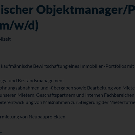
ischer Objektmanager/P
(m/w/d)
llzeit
 kaufmännische Bewirtschaftung eines Immobilien-Portfolios mi
ngs- und Bestands­management
hnungsabnahmen und ‑übergaben sowie Bearbeitung von Mieter
nseren Mietern, Geschäfts­partnern und internen Fach­bereichen
eiterentwicklung von Maßnahmen zur Steigerung der Mieter­zufrie
ermietung von Neubau­projekten
: