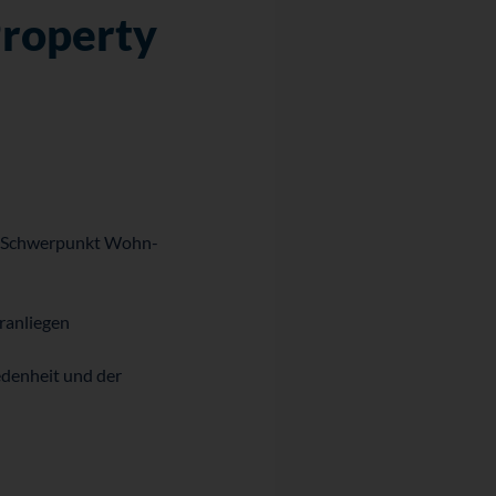
roperty
t Schwer­punkt Wohn­
­anliegen
den­heit und der