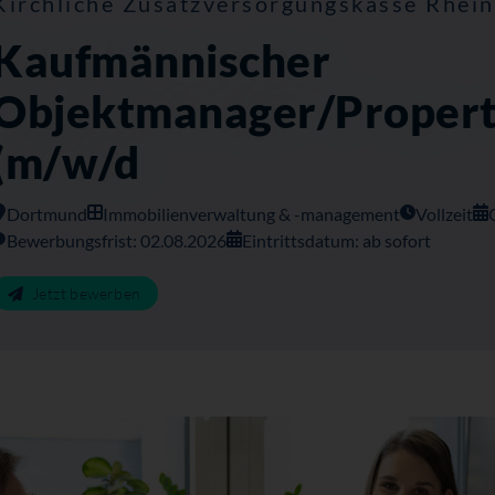
Kirchliche Zusatzversorgungskasse Rhei
Kaufmännischer
Objektmanager/Proper
(m/w/d
Dortmund
Immobilienverwaltung & -management
Vollzeit
Bewerbungsfrist: 02.08.2026
Eintrittsdatum: ab sofort
Jetzt bewerben