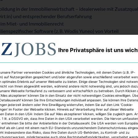
bildung in der Immobilien­wirtschaft
– idealer­weise mit Zusatz­qual
wirt:in) und entsprechender Berufs­erfahrung
 im Miet- und Immobilien­recht
ienspezifischer Soft­ware (z. B. Wodis Yuneo) von Vorteil
önlichkeit mit Durch­setzungs­stärke und ausgeprägter Kunden­ori
iative, Flexibilität und lösungs­orientierter Arbeits­weise
Ihre Privatsphäre ist uns wich
kations- und Organisations­stärke
 unsere Partner verwenden Cookies und ähnliche Technologien, mit denen Daten (z.B. IP-
n) auf Nutzergeräten gespeichert und/oder abgerufen sowie anschließend verarbeitet we
von Verantwortung in einem sympathischen Team mit kurzen Ent
n optimales Erlebnis auf unserer Webseite zu bieten. Einige dieser Technologien sind notwe
nicht von Ihnen abgewählt werden, während andere nicht notwendig sind, uns jedoch daz
s­paket (Betriebs­rente, vermögens­wirksame Leistungen, Jobticke
 unsere Webseite fortlaufend zu verbessern und wirtschaftlich zu betreiben. Durch Klicken 
exible Arbeits­zeit und Möglich­keit zum Home­office)
'Alles akzeptieren' können Sie in den Einsatz der nicht notwendigen Cookies einwilligen. Üb
'Detailauswahl' können Sie Ihre Entscheidungen individuell anpassen. Sie können Ihre Daten
ngsmöglichkeiten (z. B. Immobilien­management-Schulungen, Online
ungen jederzeit ändern oder Ihre Einwilligung widerrufen, indem Sie auf den Link 'Cookie-
tungen (z. B. Gesundheits­vorsorge, Betriebs­sport, Team-Events
ungen' im Footer der Webseite klicken. Hinweis auf Verarbeitung Ihrer auf dieser Webseite
n Daten in den USA: Indem Sie auf 'Alles akzeptieren' klicken, willigen Sie zugleich gem. Ar
. 1 lit. a DSGVO ein, dass Ihre Daten in den USA verarbeitet werden. Die hiervon umfassten
r entnehmen Sie bitte der Anbieterliste in der Detailauswahl. Die USA werden vom Europäi
gelischen Kirche wäre wünschenswert, ist aber nicht Bedingung.
shof als ein Land mit einem nach EU-Standards unzureichendem Datenschutzniveau einges
eht insbesondere das Risiko, dass Ihre Daten durch US-Behörden, zu Kontroll- und zu
hungszwecken, möglicherweise auch ohne Rechtsbehelfsmöglichkeiten, verarbeitet werd