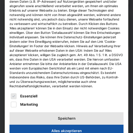
denen Daten (z.B. IP-Adressen) auf Nutzergeräten gespeichert und/oder
abgerufen sowie anschließend verarbeitet werden, um Ihnen ein optimales
Erlebnis auf unserer Webseite zu bieten. Einige dieser Technologien sind
notwendig und können nicht von Ihnen abgewählt werden, während andere
nicht notwendig sind, uns jedoch dazu dienen, unsere Webseite fortlaufend
zu verbessern und wirtschaftlich zu betreiben. Durch Klicken des Buttons
'Alles akzeptieren' können Sie in den Einsatz der nicht notwendigen Cookies
einwilligen. Über den Button 'Detailauswahl' können Sie Ihre Entscheidungen
individuell anpassen. Sie können Ihre Datenschutz-Einstellungen jederzeit
ändern oder Ihre Einwilligung widerrufen, indem Sie auf den Link 'Cookie-
Einstellungen' im Footer der Webseite klicken. Hinweis auf Verarbeitung Ihrer
auf dieser Webseite erhobenen Daten in den USA: Indem Sie auf 'Alles
akzeptieren' klicken, willigen Sie zugleich gem. Art. 49 Abs. 1 S. 1 lit. a DSGVO
Köpfe
ein, dass Ihre Daten in den USA verarbeitet werden. Die hiervon umfassten
Anbieter entnehmen Sie bitte der Anbieterliste in der Detailauswahl. Die USA
Bettina Meckel löst bei JLL Alexandra
werden vom Europäischen Gerichtshof als ein Land mit einem nach EU-
Meyder-Cyrus ab
Standards unzureichendem Datenschutzniveau eingeschätzt. Es besteht
insbesondere das Risiko, dass Ihre Daten durch US-Behörden, zu Kontroll-
JLL hat Bettina Meckel zur Leiterin des Asset-Managements ernannt.
und zu Überwachungszwecken, möglicherweise auch ohne
Rechtsbehelfsmöglichkeiten, verarbeitet werden können.
Ihre Vorgängerin Alexandra Meyder-Cyrus verlässt das Unternehmen.
Es folgt eine Liste der Service-Gruppen, für die eine E
Essenziell
Janina Stadel
7. August 2026
Marketing
Zum Artikel
Speichern
Alles akzeptieren