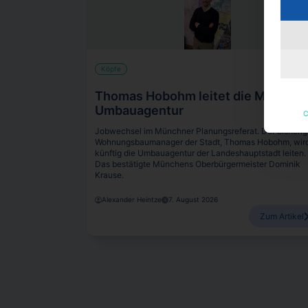
Köpfe
Thomas Hobohm leitet die Münchn
Umbauagentur
C
Jobwechsel im Münchner Planungsreferat. Der bisheri
Wohnungsbaumanager der Stadt, Thomas Hobohm, wir
künftig die Umbauagentur der Landeshauptstadt leiten.
Das bestätigte Münchens Oberbürgermeister Dominik
Krause.
Alexander Heintze
7. August 2026
Zum Artikel