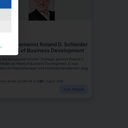
öpfe
rategis ernennt Roland D. Schleider
um
um Head of Business Development
s Beratungsunternehmen Strategis gewinnt Roland D.
leider als Head of Business Development. Er war
etzt als Interimmanager und Unternehmensberater tätig.
anina Stadel, erstellt mit IZ KI
6. August 2026
Zum Artikel