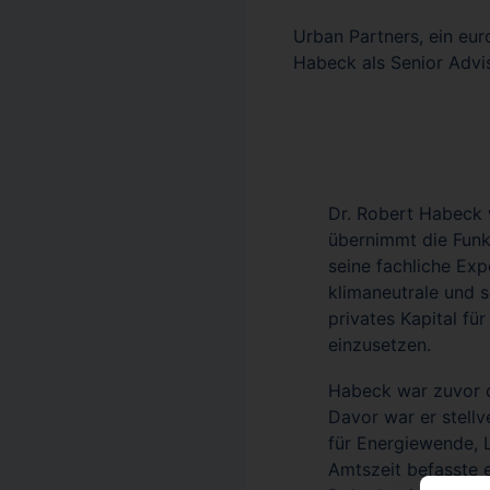
Urban Partners, ein eu
Habeck als Senior Advis
Dr. Robert Habeck 
übernimmt die Funkt
seine fachliche Exp
klimaneutrale und s
privates Kapital f
einzusetzen.
Habeck war zuvor d
Davor war er stellv
für Energiewende, 
Amtszeit befasste e