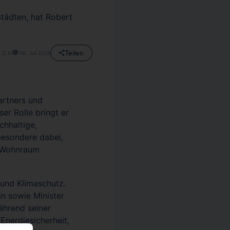
Städten, hat Robert
Teilen
 IZ KI
06. Juli 2026
artners und
er Rolle bringt er
chhaltige,
besondere dabei,
n Wohnraum
 und Klimaschutz.
in sowie Minister
ährend seiner
Energiesicherheit,