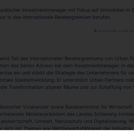
ropäischer Investmentmanager mit Fokus auf Immobilien in 
or in das internationale Beratergremium berufen.
Janina Stadel, erstellt mit
wird Teil des internationalen Beratergremiums von Urban P
ion des Senior Advisor bei dem Investmentmanager. In dies
ertise ein und stärkt die Strategie des Unternehmens für na
oziale Stadtentwicklung. Er unterstützt Urban Partners ins
ür die Transformation urbaner Räume und zur Schaffung vo
eutscher Vizekanzler sowie Bundesminister für Wirtschaft
ertretender Ministerpräsident des Landes Schleswig-Holste
Landwirtschaft, Umwelt, Naturschutz und Digitalisierung. W
r sich mit Themen wie Wettbewerbsfähigkeit der Industrie, 