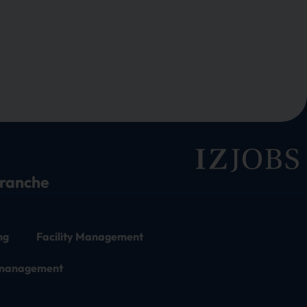
branche
ng
Facility Management
tmanagement