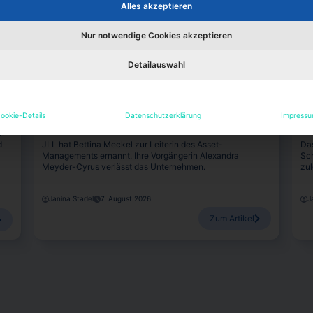
Alles akzeptieren
Nur notwendige Cookies akzeptieren
Detailauswahl
Köpfe
K
er
Bettina Meckel löst bei JLL Alexandra
St
ookie-Details
Datenschutzerklärung
Impress
Meyder-Cyrus ab
z
ge
d
JLL hat Bettina Meckel zur Leiterin des Asset-
Da
Managements ernannt. Ihre Vorgängerin Alexandra
Sch
Meyder-Cyrus verlässt das Unternehmen.
zul
Janina Stadel
7. August 2026
J
Zum Artikel