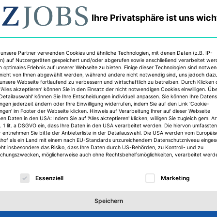
d Infrastrukturinvestitionen. Im Rahmen seiner Tätigkeit b
en Modellen öffentlich-privater Kooperationen arbeiten un
Ihre Privatsphäre ist uns wich
des Unternehmens weiterentwickeln. Zudem fördert er di
 Organisationen wie C40 Cities und BloxHub sowie mit Par
eiteren Mitgliedern des internationalen Beratergremiums z
 unsere Partner verwenden Cookies und ähnliche Technologien, mit denen Daten (z.B. IP-
s Kramer Mikkelsen, beide ehemalige Oberbürgermeister v
n) auf Nutzergeräten gespeichert und/oder abgerufen sowie anschließend verarbeitet we
n optimales Erlebnis auf unserer Webseite zu bieten. Einige dieser Technologien sind notwe
nicht von Ihnen abgewählt werden, während andere nicht notwendig sind, uns jedoch daz
 unsere Webseite fortlaufend zu verbessern und wirtschaftlich zu betreiben. Durch Klicken 
'Alles akzeptieren' können Sie in den Einsatz der nicht notwendigen Cookies einwilligen. Üb
'Detailauswahl' können Sie Ihre Entscheidungen individuell anpassen. Sie können Ihre Daten
ungen jederzeit ändern oder Ihre Einwilligung widerrufen, indem Sie auf den Link 'Cookie-
ungen' im Footer der Webseite klicken. Hinweis auf Verarbeitung Ihrer auf dieser Webseite
n Daten in den USA: Indem Sie auf 'Alles akzeptieren' klicken, willigen Sie zugleich gem. Ar
Z KI
Arup
BloxHub
C40 Cities
Ramboll Group
Urban Partners
. 1 lit. a DSGVO ein, dass Ihre Daten in den USA verarbeitet werden. Die hiervon umfassten
r entnehmen Sie bitte der Anbieterliste in der Detailauswahl. Die USA werden vom Europäi
shof als ein Land mit einem nach EU-Standards unzureichendem Datenschutzniveau einges
eht insbesondere das Risiko, dass Ihre Daten durch US-Behörden, zu Kontroll- und zu
hungszwecken, möglicherweise auch ohne Rechtsbehelfsmöglichkeiten, verarbeitet werd
lgt eine Liste der Service-Gruppen, für die eine Einwilligu
Essenziell
Marketing
Speichern