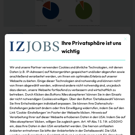
Karriere
Mit dies
Ihre Privatsphäre ist uns
Der Traum vom großen Geld
wichtig
Gehalt.
Von einem spezialisierten Studium erhoffen sich Absolventen gute
Verdienstmöglichkeiten in der Immobilienwirtschaft. Doch zum Berufsstart
liegen ihre Erwartungen häufig über dem, was der Markt für Einsteiger
Wir und unsere Partner verwenden Cookies und ähnliche Technologien, mit denen
tatsächlich hergibt.
Daten (z.B. IP-Adressen) auf Nutzergeräten gespeichert und/oder abgerufen sowie
anschließend verarbeitet werden, um Ihnen ein optimales Erlebnis auf unserer
Webseite zu bieten. Einige dieser Technologien sind notwendig und können nicht
Janina Stadel
28.08.2025
von Ihnen abgewählt werden, während andere nicht notwendig sind, uns jedoch
Zum Artikel
dazu dienen, unsere Webseite fortlaufend zu verbessern und wirtschaftlich zu
betreiben. Durch Klicken des Buttons 'Alles akzeptieren' können Sie in den Einsatz
der nicht notwendigen Cookies einwilligen. Über den Button 'Detailauswahl' können
Sie Ihre Entscheidungen individuell anpassen. Sie können Ihre Datenschutz-
Einstellungen jederzeit ändern oder Ihre Einwilligung widerrufen, indem Sie auf den
Link 'Cookie-Einstellungen' im Footer der Webseite klicken. Hinweis auf
Verarbeitung Ihrer auf dieser Webseite erhobenen Daten in den USA: Indem Sie auf
'Alles akzeptieren' klicken, willigen Sie zugleich gem. Art. 49 Abs. 1 S. 1 lit. a DSGVO
ein, dass Ihre Daten in den USA verarbeitet werden. Die hiervon umfassten
Anbieter entnehmen Sie bitte der Anbieterliste in der Detailauswahl. Die USA