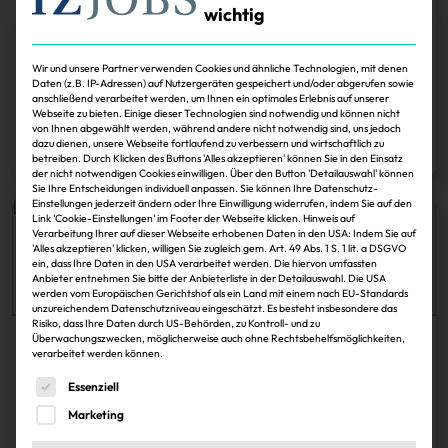
wichtig
Köpfe
Haselsteiner und Wolsdorf in Interhyp-
Wir und unsere Partner verwenden Cookies und ähnliche Technologien, mit denen
Aufsichtsrat berufen
Daten (z.B. IP-Adressen) auf Nutzergeräten gespeichert und/oder abgerufen sowie
anschließend verarbeitet werden, um Ihnen ein optimales Erlebnis auf unserer
Webseite zu bieten. Einige dieser Technologien sind notwendig und können nicht
Sonja Smalian
30.11.2024
von Ihnen abgewählt werden, während andere nicht notwendig sind, uns jedoch
dazu dienen, unsere Webseite fortlaufend zu verbessern und wirtschaftlich zu
Zum Artikel
betreiben. Durch Klicken des Buttons 'Alles akzeptieren' können Sie in den Einsatz
der nicht notwendigen Cookies einwilligen. Über den Button 'Detailauswahl' können
Sie Ihre Entscheidungen individuell anpassen. Sie können Ihre Datenschutz-
Einstellungen jederzeit ändern oder Ihre Einwilligung widerrufen, indem Sie auf den
Link 'Cookie-Einstellungen' im Footer der Webseite klicken. Hinweis auf
Verarbeitung Ihrer auf dieser Webseite erhobenen Daten in den USA: Indem Sie auf
'Alles akzeptieren' klicken, willigen Sie zugleich gem. Art. 49 Abs. 1 S. 1 lit. a DSGVO
ein, dass Ihre Daten in den USA verarbeitet werden. Die hiervon umfassten
Anbieter entnehmen Sie bitte der Anbieterliste in der Detailauswahl. Die USA
werden vom Europäischen Gerichtshof als ein Land mit einem nach EU-Standards
unzureichendem Datenschutzniveau eingeschätzt. Es besteht insbesondere das
Risiko, dass Ihre Daten durch US-Behörden, zu Kontroll- und zu
Überwachungszwecken, möglicherweise auch ohne Rechtsbehelfsmöglichkeiten,
Karriere
verarbeitet werden können.
„Der Award ist nur ein Meilenstein, aber ein
Es folgt eine Liste der Service-Gruppen, für die eine Einwi
Essenziell
schöner“
Marketing
Patrizia ist Mitglied, ECE ebenso und auch die Bauunternehmung Krieger &