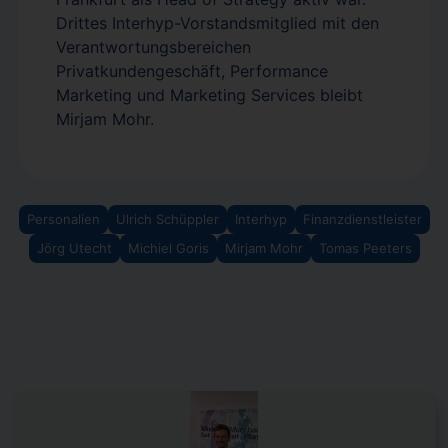
Drittes Interhyp-Vorstandsmitglied mit den
Verantwortungsbereichen
Privatkundengeschäft, Performance
Marketing und Marketing Services bleibt
Mirjam Mohr.
Personalien
Ulrich Schüppler
Interhyp
Finanzdienstleister
Jörg Utecht
Michiel Goris
Mirjam Mohr
Tomas Peeters