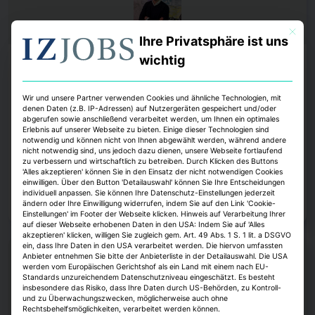
Mit dies
Ihre Privatsphäre ist uns
wichtig
Köpfe
Thomas Hobohm leitet die Münchner
Wir und unsere Partner verwenden Cookies und ähnliche Technologien, mit
Umbauagentur
denen Daten (z.B. IP-Adressen) auf Nutzergeräten gespeichert und/oder
abgerufen sowie anschließend verarbeitet werden, um Ihnen ein optimales
Jobwechsel im Münchner Planungsreferat. Der bisherige
Erlebnis auf unserer Webseite zu bieten. Einige dieser Technologien sind
Wohnungsbaumanager der Stadt, Thomas Hobohm, wird künftig die
notwendig und können nicht von Ihnen abgewählt werden, während andere
Umbauagentur der Landeshauptstadt leiten. Das bestätigte Münchens
nicht notwendig sind, uns jedoch dazu dienen, unsere Webseite fortlaufend
Oberbürgermeister Dominik Krause.
zu verbessern und wirtschaftlich zu betreiben. Durch Klicken des Buttons
'Alles akzeptieren' können Sie in den Einsatz der nicht notwendigen Cookies
einwilligen. Über den Button 'Detailauswahl' können Sie Ihre Entscheidungen
Alexander Heintze
7. August 2026
individuell anpassen. Sie können Ihre Datenschutz-Einstellungen jederzeit
Zum Artikel
ändern oder Ihre Einwilligung widerrufen, indem Sie auf den Link 'Cookie-
Einstellungen' im Footer der Webseite klicken. Hinweis auf Verarbeitung Ihrer
auf dieser Webseite erhobenen Daten in den USA: Indem Sie auf 'Alles
akzeptieren' klicken, willigen Sie zugleich gem. Art. 49 Abs. 1 S. 1 lit. a DSGVO
ein, dass Ihre Daten in den USA verarbeitet werden. Die hiervon umfassten
Anbieter entnehmen Sie bitte der Anbieterliste in der Detailauswahl. Die USA
werden vom Europäischen Gerichtshof als ein Land mit einem nach EU-
Standards unzureichendem Datenschutzniveau eingeschätzt. Es besteht
insbesondere das Risiko, dass Ihre Daten durch US-Behörden, zu Kontroll-
und zu Überwachungszwecken, möglicherweise auch ohne
Rechtsbehelfsmöglichkeiten, verarbeitet werden können.