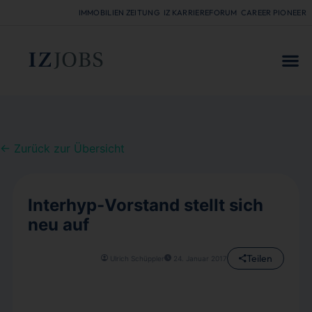
IMMOBILIEN ZEITUNG
IZ KARRIEREFORUM
CAREER PIONEER
FÜR
← Zurück zur Übersicht
Interhyp-Vorstand stellt sich
neu auf
Teilen
Ulrich Schüppler
24. Januar 2017