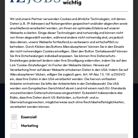
wichtig
Ed Siskind wird Vorsitzender des ULI für Europa
Ed Siskind, Gründer und CEO von Cale Street Partners, wird ab 1. Juli die
Wir und unsere Partner verwenden Cookies und ähnliche Technologien, mit denen
Rolle des European Chair beim Urban Land Institute einnehmen. Er folgt
Daten (z.B. IP-Adressen) auf Nutzergeräten gespeichert und/oder abgerufen sowie
auf Anne Kavanagh.
anschließend verarbeitet werden, um Ihnen ein optimales Erlebnis auf unserer
Webseite zu bieten. Einige dieser Technologien sind notwendig und können nicht
von Ihnen abgewählt werden, während andere nicht notwendig sind, uns jedoch
Ulrich Schüppler
03.06.2026
dazu dienen, unsere Webseite fortlaufend zu verbessern und wirtschaftlich zu
Zum Artikel
betreiben. Durch Klicken des Buttons 'Alles akzeptieren' können Sie in den Einsatz
der nicht notwendigen Cookies einwilligen. Über den Button 'Detailauswahl' können
Sie Ihre Entscheidungen individuell anpassen. Sie können Ihre Datenschutz-
1
Einstellungen jederzeit ändern oder Ihre Einwilligung widerrufen, indem Sie auf den
Link 'Cookie-Einstellungen' im Footer der Webseite klicken. Hinweis auf
Verarbeitung Ihrer auf dieser Webseite erhobenen Daten in den USA: Indem Sie auf
'Alles akzeptieren' klicken, willigen Sie zugleich gem. Art. 49 Abs. 1 S. 1 lit. a DSGVO
ein, dass Ihre Daten in den USA verarbeitet werden. Die hiervon umfassten
Anbieter entnehmen Sie bitte der Anbieterliste in der Detailauswahl. Die USA
werden vom Europäischen Gerichtshof als ein Land mit einem nach EU-Standards
unzureichendem Datenschutzniveau eingeschätzt. Es besteht insbesondere das
Risiko, dass Ihre Daten durch US-Behörden, zu Kontroll- und zu
Überwachungszwecken, möglicherweise auch ohne Rechtsbehelfsmöglichkeiten,
Die besten Jobs & Arbeitgeber in der
verarbeitet werden können.
Immobilienbranche
Es folgt eine Liste der Service-Gruppen, für die eine Einwi
Essenziell
Marketing
Jobfelder