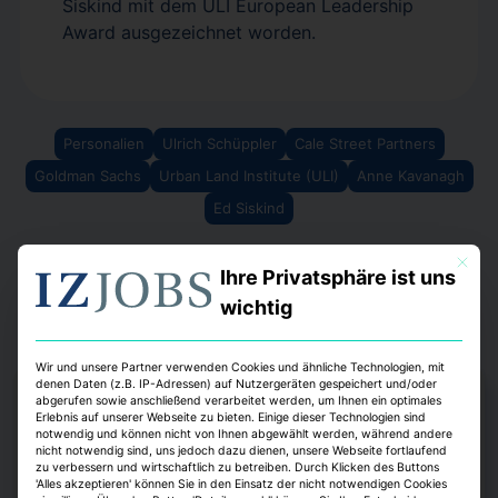
Siskind mit dem ULI European Leadership
Award ausgezeichnet worden.
Personalien
Ulrich Schüppler
Cale Street Partners
Goldman Sachs
Urban Land Institute (ULI)
Anne Kavanagh
Ed Siskind
Mit dies
Ihre Privatsphäre ist uns
wichtig
Wir und unsere Partner verwenden Cookies und ähnliche Technologien, mit
denen Daten (z.B. IP-Adressen) auf Nutzergeräten gespeichert und/oder
abgerufen sowie anschließend verarbeitet werden, um Ihnen ein optimales
Erlebnis auf unserer Webseite zu bieten. Einige dieser Technologien sind
notwendig und können nicht von Ihnen abgewählt werden, während andere
nicht notwendig sind, uns jedoch dazu dienen, unsere Webseite fortlaufend
zu verbessern und wirtschaftlich zu betreiben. Durch Klicken des Buttons
'Alles akzeptieren' können Sie in den Einsatz der nicht notwendigen Cookies