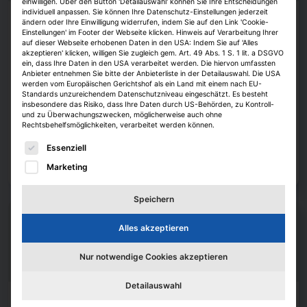
einwilligen. Über den Button 'Detailauswahl' können Sie Ihre Entscheidungen
individuell anpassen. Sie können Ihre Datenschutz-Einstellungen jederzeit
Karriere
ändern oder Ihre Einwilligung widerrufen, indem Sie auf den Link 'Cookie-
Einstellungen' im Footer der Webseite klicken. Hinweis auf Verarbeitung Ihrer
auf dieser Webseite erhobenen Daten in den USA: Indem Sie auf 'Alles
Experten aus 25 Unternehmen erarbeiten
akzeptieren' klicken, willigen Sie zugleich gem. Art. 49 Abs. 1 S. 1 lit. a DSGVO
Zukunftsbilder
ein, dass Ihre Daten in den USA verarbeitet werden. Die hiervon umfassten
Anbieter entnehmen Sie bitte der Anbieterliste in der Detailauswahl. Die USA
Forschungsinitiative.
Für die Future Real Estate Initiative hat die
werden vom Europäischen Gerichtshof als ein Land mit einem nach EU-
Blackprint-Gruppe Partner aus unterschiedlichen Branchenfeldern der
Standards unzureichendem Datenschutzniveau eingeschätzt. Es besteht
Bau- und Immobilienwirtschaft zusammengerufen. Sie erstellen
insbesondere das Risiko, dass Ihre Daten durch US-Behörden, zu Kontroll-
Leitbilder für die Zukunft der Branche und wollen die Ergebnisse ihrer
und zu Überwachungszwecken, möglicherweise auch ohne
Rechtsbehelfsmöglichkeiten, verarbeitet werden können.
Arbeit in einem Report öffentlich zugänglich machen.
Es folgt eine Liste der Service-Gruppen, für die eine E
Essenziell
Janina Stadel
6. August 2026
Marketing
Zum Artikel
Speichern
Alles akzeptieren
Nur notwendige Cookies akzeptieren
Detailauswahl
Köpfe