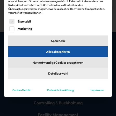
unzureichendem Datenschutzniveau eingeschätzt. Es besteht insbesondere das
Zum Artikel
Risiko, dass Ihre Daten durch US-Behörden, zu Kontroll- und zu
Überwachungszwecken, möglicherweise auch ohne Rechtsbehelfsmöglichkeiten,
1
verarbeitet werden können.
Es folgt eine Liste der Service-Gruppen, für die eine Einwi
Essenziell
Marketing
Speichern
Alles akzeptieren
Die besten Jobs & Arbeitgeber in der
Immobilienbranche
Nur notwendige Cookies akzeptieren
Jobfelder
Detailauswahl
Architektur & Ingenieursleistungen
Cookie-Details
Datenschutzerklärung
Impressum
Asset-Management
Controlling & Buchhaltung
Facility Management