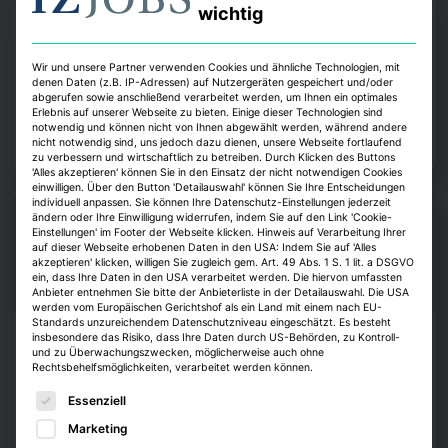
Umbauagentur
wichtig
Jobwechsel im Münchner Planungsreferat. Der bisherige
Wohnungsbaumanager der Stadt, Thomas Hobohm, wird künftig die
Wir und unsere Partner verwenden Cookies und ähnliche Technologien, mit
Umbauagentur der Landeshauptstadt leiten. Das bestätigte Münchens
denen Daten (z.B. IP-Adressen) auf Nutzergeräten gespeichert und/oder
Oberbürgermeister Dominik Krause.
abgerufen sowie anschließend verarbeitet werden, um Ihnen ein optimales
Erlebnis auf unserer Webseite zu bieten. Einige dieser Technologien sind
Alexander Heintze
7. August 2026
notwendig und können nicht von Ihnen abgewählt werden, während andere
nicht notwendig sind, uns jedoch dazu dienen, unsere Webseite fortlaufend
Zum Artikel
zu verbessern und wirtschaftlich zu betreiben. Durch Klicken des Buttons
'Alles akzeptieren' können Sie in den Einsatz der nicht notwendigen Cookies
einwilligen. Über den Button 'Detailauswahl' können Sie Ihre Entscheidungen
individuell anpassen. Sie können Ihre Datenschutz-Einstellungen jederzeit
ändern oder Ihre Einwilligung widerrufen, indem Sie auf den Link 'Cookie-
Einstellungen' im Footer der Webseite klicken. Hinweis auf Verarbeitung Ihrer
auf dieser Webseite erhobenen Daten in den USA: Indem Sie auf 'Alles
akzeptieren' klicken, willigen Sie zugleich gem. Art. 49 Abs. 1 S. 1 lit. a DSGVO
ein, dass Ihre Daten in den USA verarbeitet werden. Die hiervon umfassten
Anbieter entnehmen Sie bitte der Anbieterliste in der Detailauswahl. Die USA
werden vom Europäischen Gerichtshof als ein Land mit einem nach EU-
Standards unzureichendem Datenschutzniveau eingeschätzt. Es besteht
insbesondere das Risiko, dass Ihre Daten durch US-Behörden, zu Kontroll-
Köpfe
und zu Überwachungszwecken, möglicherweise auch ohne
Rechtsbehelfsmöglichkeiten, verarbeitet werden können.
Bettina Meckel löst bei JLL Alexandra
Es folgt eine Liste der Service-Gruppen, für die eine E
Meyder-Cyrus ab
Essenziell
Marketing
JLL hat Bettina Meckel zur Leiterin des Asset-Managements ernannt.
Ihre Vorgängerin Alexandra Meyder-Cyrus verlässt das Unternehmen.