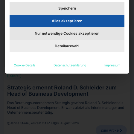
Speichern
Janina Stadel
7. August 2026
Zum Artikel
Alles akzeptieren
Nur notwendige Cookies akzeptieren
Detailauswahl
Cookie-Details
Datenschutzerklärung
Impressum
Köpfe
Strategis ernennt Roland D. Schleider zum
Head of Business Development
Das Beratungsunternehmen Strategis gewinnt Roland D. Schleider als
Head of Business Development. Er war zuletzt als Interimmanager und
Unternehmensberater tätig.
Janina Stadel, erstellt mit IZ KI
6. August 2026
Zum Artikel