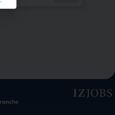
um
branche