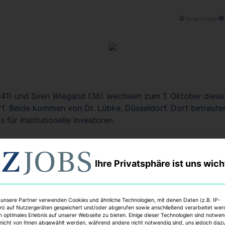
Sonja Smalian
(41) und Sven Wiegand (36) wechseln zum 1. Oktober dieses
rf. Beide kommen von Dr. Lübke, Düsseldorf. Dort betreuten
 für institutionelle Investoren.
Ihre Privatsphäre ist uns wich
tella Property Group
Dr. Lübke
Makler / Real Estate Consultants
M
 unsere Partner verwenden Cookies und ähnliche Technologien, mit denen Daten (z.B. IP-
n) auf Nutzergeräten gespeichert und/oder abgerufen sowie anschließend verarbeitet we
n optimales Erlebnis auf unserer Webseite zu bieten. Einige dieser Technologien sind notwe
nicht von Ihnen abgewählt werden, während andere nicht notwendig sind, uns jedoch daz