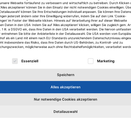
 unsere Webseite fortlaufend zu verbessern und wirtschaftlich zu betreiben. Durch Klicken 
'Alles akzeptieren' können Sie in den Einsatz der nicht notwendigen Cookies einwilligen. Üb
'Detailauswahl' können Sie Ihre Entscheidungen individuell anpassen. Sie können Ihre Daten
ungen jederzeit ändern oder Ihre Einwilligung widerrufen, indem Sie auf den Link 'Cookie-
ungen' im Footer der Webseite klicken. Hinweis auf Verarbeitung Ihrer auf dieser Webseite
n Daten in den USA: Indem Sie auf 'Alles akzeptieren' klicken, willigen Sie zugleich gem. Ar
. 1 lit. a DSGVO ein, dass Ihre Daten in den USA verarbeitet werden. Die hiervon umfassten
r entnehmen Sie bitte der Anbieterliste in der Detailauswahl. Die USA werden vom Europäi
shof als ein Land mit einem nach EU-Standards unzureichendem Datenschutzniveau einges
eht insbesondere das Risiko, dass Ihre Daten durch US-Behörden, zu Kontroll- und zu
hungszwecken, möglicherweise auch ohne Rechtsbehelfsmöglichkeiten, verarbeitet werd
lgt eine Liste der Service-Gruppen, für die eine Einwilligu
Essenziell
Marketing
Köpfe
K
Speichern
Christine Soergel und Frank
Fl
Pantelmann wechseln zu HBB
Ci
Alles akzeptieren
ve
n
Christine Soergel und Frank Pantelmann wechseln zu HBB
Flo
Nur notwendige Cookies akzeptieren
Centermanagement in das Vermietungsteam Nord-Ost.
des
ft
Jörn de Vries übernimmt dessen Leitung.
Pol
Detailauswahl
Christoph von Schwanenflug
5. August 2026
J
Zum Artikel