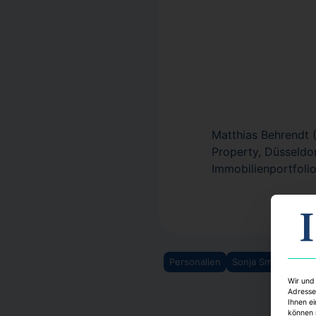
Matthias Behrendt 
Property, Düsseldo
Immobilienportfolios
Personalien
Sonja Smalian
Ca
Wir und
Adresse
Ihnen ei
können 