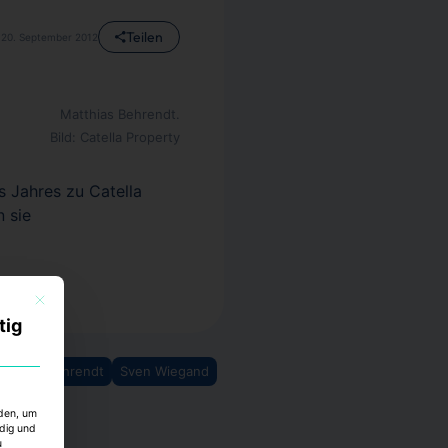
Teilen
20. September 2012
Matthias Behrendt.
Bild: Catella Property
 Jahres zu Catella
 sie
Mit diesem Button wird der Dialog geschlossen. Seine Funktionalität ist identisch mi
tig
atthias Behrendt
Sven Wiegand
rden, um
ndig und
u