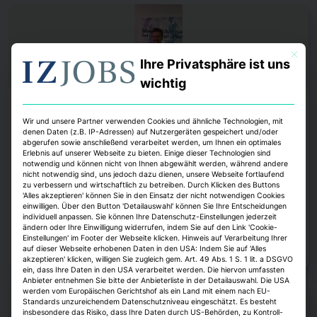
Mit dies
Ihre Privatsphäre ist uns
wichtig
Köpfe
Wir und unsere Partner verwenden Cookies und ähnliche Technologien, mit
denen Daten (z.B. IP-Adressen) auf Nutzergeräten gespeichert und/oder
Thomas Hobohm leitet die Münchner
abgerufen sowie anschließend verarbeitet werden, um Ihnen ein optimales
Umbauagentur
Erlebnis auf unserer Webseite zu bieten. Einige dieser Technologien sind
notwendig und können nicht von Ihnen abgewählt werden, während andere
Jobwechsel im Münchner Planungsreferat. Der bisherige
nicht notwendig sind, uns jedoch dazu dienen, unsere Webseite fortlaufend
Wohnungsbaumanager der Stadt, Thomas Hobohm, wird künftig die
zu verbessern und wirtschaftlich zu betreiben. Durch Klicken des Buttons
Umbauagentur der Landeshauptstadt leiten. Das bestätigte Münchens
'Alles akzeptieren' können Sie in den Einsatz der nicht notwendigen Cookies
einwilligen. Über den Button 'Detailauswahl' können Sie Ihre Entscheidungen
Oberbürgermeister Dominik Krause.
individuell anpassen. Sie können Ihre Datenschutz-Einstellungen jederzeit
ändern oder Ihre Einwilligung widerrufen, indem Sie auf den Link 'Cookie-
Alexander Heintze
7. August 2026
Einstellungen' im Footer der Webseite klicken. Hinweis auf Verarbeitung Ihrer
auf dieser Webseite erhobenen Daten in den USA: Indem Sie auf 'Alles
Zum Artikel
akzeptieren' klicken, willigen Sie zugleich gem. Art. 49 Abs. 1 S. 1 lit. a DSGVO
ein, dass Ihre Daten in den USA verarbeitet werden. Die hiervon umfassten
Anbieter entnehmen Sie bitte der Anbieterliste in der Detailauswahl. Die USA
werden vom Europäischen Gerichtshof als ein Land mit einem nach EU-
Standards unzureichendem Datenschutzniveau eingeschätzt. Es besteht
insbesondere das Risiko, dass Ihre Daten durch US-Behörden, zu Kontroll-