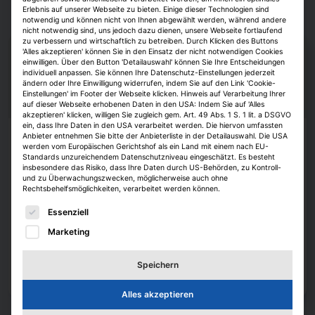
Erlebnis auf unserer Webseite zu bieten. Einige dieser Technologien sind
notwendig und können nicht von Ihnen abgewählt werden, während andere
nicht notwendig sind, uns jedoch dazu dienen, unsere Webseite fortlaufend
zu verbessern und wirtschaftlich zu betreiben. Durch Klicken des Buttons
'Alles akzeptieren' können Sie in den Einsatz der nicht notwendigen Cookies
einwilligen. Über den Button 'Detailauswahl' können Sie Ihre Entscheidungen
individuell anpassen. Sie können Ihre Datenschutz-Einstellungen jederzeit
ändern oder Ihre Einwilligung widerrufen, indem Sie auf den Link 'Cookie-
Einstellungen' im Footer der Webseite klicken. Hinweis auf Verarbeitung Ihrer
auf dieser Webseite erhobenen Daten in den USA: Indem Sie auf 'Alles
akzeptieren' klicken, willigen Sie zugleich gem. Art. 49 Abs. 1 S. 1 lit. a DSGVO
ein, dass Ihre Daten in den USA verarbeitet werden. Die hiervon umfassten
Anbieter entnehmen Sie bitte der Anbieterliste in der Detailauswahl. Die USA
Köpfe
werden vom Europäischen Gerichtshof als ein Land mit einem nach EU-
Standards unzureichendem Datenschutzniveau eingeschätzt. Es besteht
Thomas Hobohm leitet die Münchner
insbesondere das Risiko, dass Ihre Daten durch US-Behörden, zu Kontroll-
Umbauagentur
und zu Überwachungszwecken, möglicherweise auch ohne
Rechtsbehelfsmöglichkeiten, verarbeitet werden können.
Jobwechsel im Münchner Planungsreferat. Der bisherige
Es folgt eine Liste der Service-Gruppen, für die eine E
Essenziell
Wohnungsbaumanager der Stadt, Thomas Hobohm, wird künftig die
Umbauagentur der Landeshauptstadt leiten. Das bestätigte Münchens
Marketing
Oberbürgermeister Dominik Krause.
Alexander Heintze
7. August 2026
Speichern
Zum Artikel
Alles akzeptieren