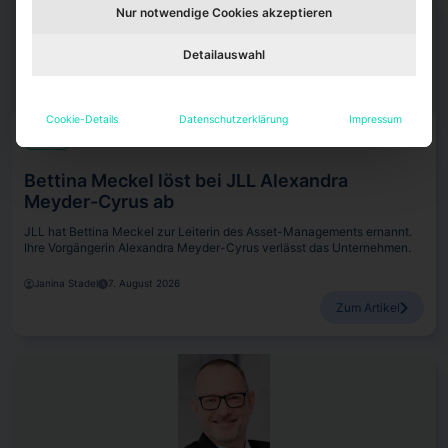
Nur notwendige Cookies akzeptieren
Detailauswahl
Cookie-Details
Datenschutzerklärung
Impressum
Köpfe
Bettina Meckel löst bei JLL Alexandra
Meyder-Cyrus ab
JLL hat Bettina Meckel zur Leiterin des Asset-Managements ernannt.
Ihre Vorgängerin Alexandra Meyder-Cyrus verlässt das Unternehmen.
Janina Stadel
7. August 2026
Zum Artikel