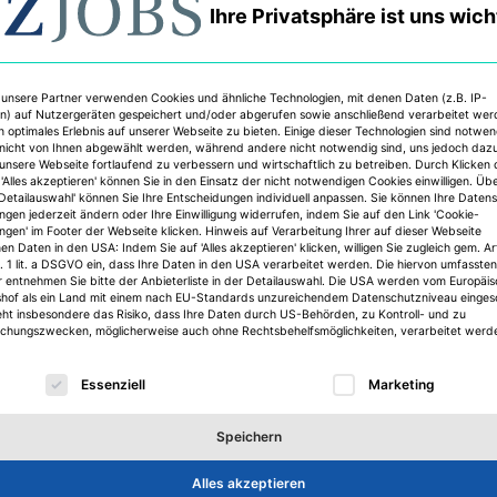
Ihre Privatsphäre ist uns wich
blingsimmobilie?
Rom.
 unsere Partner verwenden Cookies und ähnliche Technologien, mit denen Daten (z.B. IP-
n) auf Nutzergeräten gespeichert und/oder abgerufen sowie anschließend verarbeitet we
n optimales Erlebnis auf unserer Webseite zu bieten. Einige dieser Technologien sind notwe
de in Deutschland würden Sie gerne abreißen?
nicht von Ihnen abgewählt werden, während andere nicht notwendig sind, uns jedoch daz
 unsere Webseite fortlaufend zu verbessern und wirtschaftlich zu betreiben. Durch Klicken 
in Nürnberg, das lokale Denkmal für „Altstadtfreunde“.Dami
'Alles akzeptieren' können Sie in den Einsatz der nicht notwendigen Cookies einwilligen. Üb
'Detailauswahl' können Sie Ihre Entscheidungen individuell anpassen. Sie können Ihre Daten
orizont erweitert werden kann.
ungen jederzeit ändern oder Ihre Einwilligung widerrufen, indem Sie auf den Link 'Cookie-
ungen' im Footer der Webseite klicken. Hinweis auf Verarbeitung Ihrer auf dieser Webseite
n Daten in den USA: Indem Sie auf 'Alles akzeptieren' klicken, willigen Sie zugleich gem. Ar
vat auf die Palme? Und was beruflich?
. 1 lit. a DSGVO ein, dass Ihre Daten in den USA verarbeitet werden. Die hiervon umfassten
r entnehmen Sie bitte der Anbieterliste in der Detailauswahl. Die USA werden vom Europäi
shof als ein Land mit einem nach EU-Standards unzureichendem Datenschutzniveau einges
 nicht ausstehen. Beruflich heben Unzuverlässigkeit und m
eht insbesondere das Risiko, dass Ihre Daten durch US-Behörden, zu Kontroll- und zu
n Blutdruck.
hungszwecken, möglicherweise auch ohne Rechtsbehelfsmöglichkeiten, verarbeitet werd
hrer Lieblingssongs?
lgt eine Liste der Service-Gruppen, für die eine Einwilligu
Essenziell
Marketing
n Rolling Stones (natürlich voll aufgedreht).
Speichern
letzten Urlaub denken, denken Sie an was …?
Alles akzeptieren