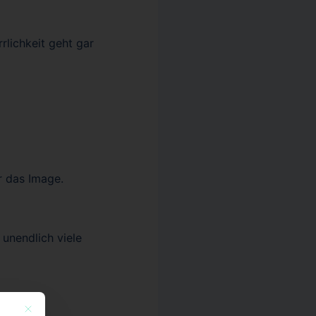
rlichkeit geht gar
r das Image.
unendlich viele
Mit diesem Button wird der Dialog geschlossen. Seine Funktionalität ist identisch mi