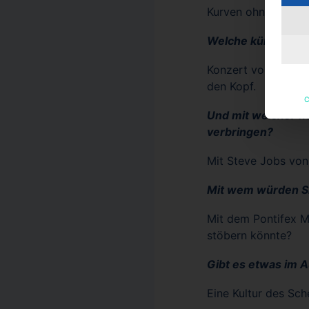
Kurven ohne Ende! 
Welche kürzlich b
Konzert von Cecilia
den Kopf.
C
Und mit welcher n
verbringen?
Mit Steve Jobs von
Mit wem würden Si
Mit dem Pontifex M
stöbern könnte?
Gibt es etwas im A
Eine Kultur des Sch