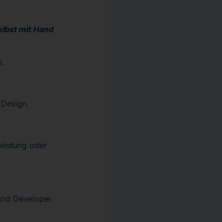
elbst mit Hand
n.
 Design.
bindung oder
 und Developer