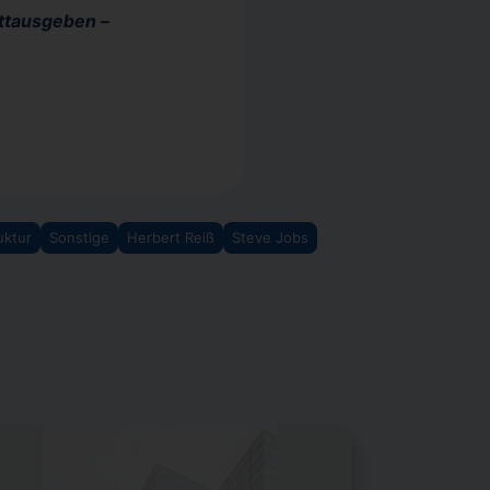
ttausgeben –
uktur
Sonstige
Herbert Reiß
Steve Jobs