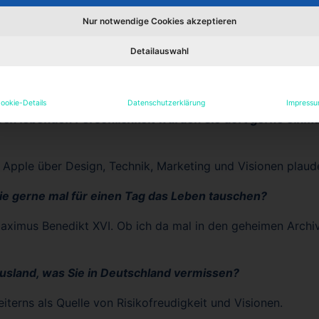
… auf dem Motorrad von Barcelona über die Alpen nach Ba
Nur notwendige Cookies akzeptieren
esuchte Veranstaltung hat Ihnen besonders gut gefallen
Detailauswahl
 Bartoli. Die Koloratur-Kaskaden und der Furor dieser Röme
ookie-Details
Datenschutzerklärung
Impress
och lebenden Persönlichkeit würden Sie dort gerne einm
 Apple über Design, Technik, Marketing und Visionen plaud
e gerne mal für einen Tag das Leben tauschen?
aximus Benedikt XVI. Ob ich da mal in den geheimen Archi
usland, was Sie in Deutschland vermissen?
eiterns als Quelle von Risikofreudigkeit und Visionen.