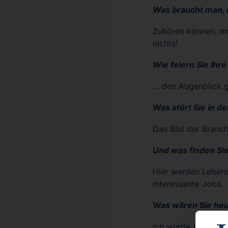
Was braucht man, 
Zuhören können, mul
nichts!
Wie feiern Sie Ihre
… den Augenblick g
Was stört Sie in 
Das Bild der Branc
Und was finden Si
Hier werden Lebens
interessante Jobs.
Was wären Sie heu
Ich würde als Wirts