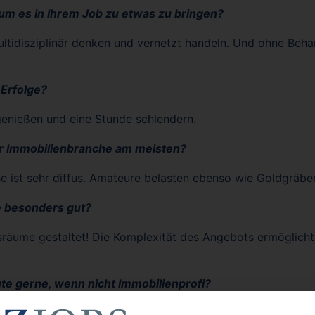
um es in Ihrem Job zu etwas zu bringen?
tidisziplinär denken und vernetzt handeln. Und ohne Behar
 Erfolge?
enießen und eine Stunde schlendern.
der Immobilienbranche am meisten?
he ist sehr diffus. Amateure belasten ebenso wie Goldgräbe
e besonders gut?
räume gestaltet! Die Komplexität des Angebots ermöglicht 
te gerne, wenn nicht Immobilienprofi?
chaftsprüfer international aktive Unternehmen begleiten.