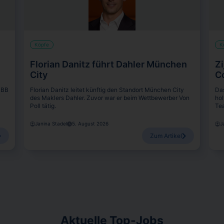
Köpfe
K
Florian Danitz führt Dahler München
Zi
City
C
HBB
Florian Danitz leitet künftig den Standort München City
Da
des Maklers Dahler. Zuvor war er beim Wettbewerber Von
hol
Poll tätig.
Tea
Janina Stadel
5. August 2026
J
Zum Artikel
Aktuelle Top-Jobs