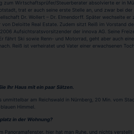
 zum Wirtschaftsprüfer/Steuerberater absolvierte er in Mü
stadt, trat er auch seine erste Stelle an, und zwar bei der
llschaft Dr. Wollert – Dr. Elmendorff. Später wechselte er z
 von Deloitte Real Estate. Zudem sitzt Reiß im Vorstand d
t 2006 Aufsichtsratsvorsitzender der innova AG. Seine Freize
 Er fährt Ski sowie Renn- und Motorrad, geht aber auch ei
nach. Reiß ist verheiratet und Vater einer erwachsenen Toch
ie Ihr Haus mit ein paar Sätzen.
s unmittelbar am Reichswald in Nürnberg, 20 Min. vom Stad
-blauen Himmel.
gsplatz in der Wohnung?
Panoramafenster, hier hat man Ruhe, und nichts verstellt 