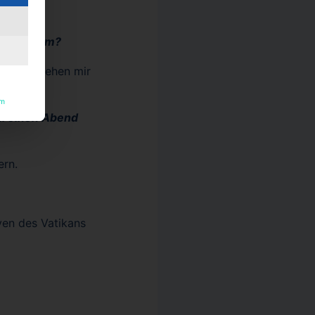
yern.
 und warum?
rin verdrehen mir
um
al einen Abend
ern.
ven des Vatikans