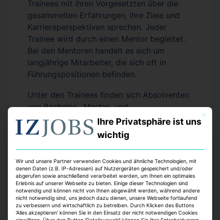
Trainees mit ihren Vorgesetzten über die
gesammelten Erfahrungen, ihre Ziele und
Karriereperspektiven sprechen. Jeder
Trainee wird durch einen Mentor begleitet.
Bei den Mentoren handelt es sich um
langjährige Mitarbeiter, die sich oft in
Führungspositionen befinden.
Unter den Trainees finden sich Absolventen
von Bachelor-, Master- und
Mit dies
Diplomstudiengängen. Als kritisch sieht
Ihre Privatsphäre ist uns
Hübner-Henninger die mit den neuen
wichtig
Abschlüssen einhergehenden verkürzten
Studiendauern an, die geschaffen wurden,
Wir und unsere Partner verwenden Cookies und ähnliche Technologien, mit
um hohe Abbrecherquoten zu vermindern:
denen Daten (z.B. IP-Adressen) auf Nutzergeräten gespeichert und/oder
„Teilweise fallen dadurch die Praxisinhalte
abgerufen sowie anschließend verarbeitet werden, um Ihnen ein optimales
Erlebnis auf unserer Webseite zu bieten. Einige dieser Technologien sind
weg.“ Die Zeiten, in denen Praktika
notwendig und können nicht von Ihnen abgewählt werden, während andere
nicht notwendig sind, uns jedoch dazu dienen, unsere Webseite fortlaufend
absolviert werden können, verringern sich
zu verbessern und wirtschaftlich zu betreiben. Durch Klicken des Buttons
auf wenige Wochen im Jahr. „Die Studenten
'Alles akzeptieren' können Sie in den Einsatz der nicht notwendigen Cookies