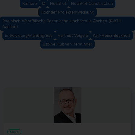
Karriere
IZ
Hochtief
Hochtief Construction
Hochtief Projektentwicklung
Rheinisch-Westfälische Technische Hochschule Aachen (RWTH
Aachen)
Entwicklung/Planung/Bau
Hartmut Veigele
Karl-Heinz Beckhoff
Sabine Hübner-Henninger
Köpfe