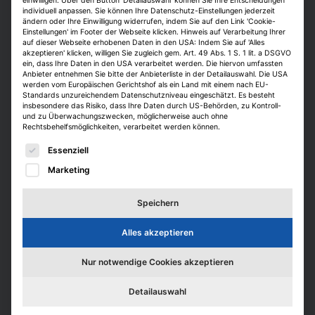
einwilligen. Über den Button 'Detailauswahl' können Sie Ihre Entscheidungen
haben dann kaum noch eine Chance,
individuell anpassen. Sie können Ihre Datenschutz-Einstellungen jederzeit
praktische Erfahrungen zu sammeln“, sagt
ändern oder Ihre Einwilligung widerrufen, indem Sie auf den Link 'Cookie-
Einstellungen' im Footer der Webseite klicken. Hinweis auf Verarbeitung Ihrer
die Personalerin.
auf dieser Webseite erhobenen Daten in den USA: Indem Sie auf 'Alles
akzeptieren' klicken, willigen Sie zugleich gem. Art. 49 Abs. 1 S. 1 lit. a DSGVO
ein, dass Ihre Daten in den USA verarbeitet werden. Die hiervon umfassten
Trainees können auch ins Ausland gehen
Anbieter entnehmen Sie bitte der Anbieterliste in der Detailauswahl. Die USA
werden vom Europäischen Gerichtshof als ein Land mit einem nach EU-
Standards unzureichendem Datenschutzniveau eingeschätzt. Es besteht
Traineeprogramme werden von Hochtief
insbesondere das Risiko, dass Ihre Daten durch US-Behörden, zu Kontroll-
auch im Rahmen von Auslandsprojekten
und zu Überwachungszwecken, möglicherweise auch ohne
Rechtsbehelfsmöglichkeiten, verarbeitet werden können.
angeboten und dauern in diesem Fall meist
Es folgt eine Liste der Service-Gruppen, für die eine E
zwei Jahre. Dabei wird der Nachwuchs in
Essenziell
Deutschland eingearbeitet und dann für
Marketing
mindestens vier Monate in eine
ausländische Hochtief-Niederlassung
Speichern
geschickt, um spezielle Anforderungen wie
bestimmte Arbeitsweisen oder kulturelle
Alles akzeptieren
Gepflogenheiten kennenzulernen, die der
Nur notwendige Cookies akzeptieren
Standort an die Mitarbeiter stellt. Zudem
werden die Trainees vor Ort betreut. Läuft
Detailauswahl
alles nach Plan, können die