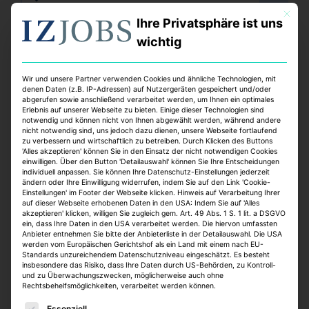
Vollzeit
Mit dies
online seit 1 Woche
Ihre Privatsphäre ist uns
wichtig
Wir und unsere Partner verwenden Cookies und ähnliche Technologien, mit
denen Daten (z.B. IP-Adressen) auf Nutzergeräten gespeichert und/oder
abgerufen sowie anschließend verarbeitet werden, um Ihnen ein optimales
Erlebnis auf unserer Webseite zu bieten. Einige dieser Technologien sind
notwendig und können nicht von Ihnen abgewählt werden, während andere
nicht notwendig sind, uns jedoch dazu dienen, unsere Webseite fortlaufend
zu verbessern und wirtschaftlich zu betreiben. Durch Klicken des Buttons
'Alles akzeptieren' können Sie in den Einsatz der nicht notwendigen Cookies
Technische Projektsteuerung für
einwilligen. Über den Button 'Detailauswahl' können Sie Ihre Entscheidungen
individuell anpassen. Sie können Ihre Datenschutz-Einstellungen jederzeit
den Bereich Sanierung /
ändern oder Ihre Einwilligung widerrufen, indem Sie auf den Link 'Cookie-
Einstellungen' im Footer der Webseite klicken. Hinweis auf Verarbeitung Ihrer
Modernisierung von
auf dieser Webseite erhobenen Daten in den USA: Indem Sie auf 'Alles
akzeptieren' klicken, willigen Sie zugleich gem. Art. 49 Abs. 1 S. 1 lit. a DSGVO
Wohngebäuden und
ein, dass Ihre Daten in den USA verarbeitet werden. Die hiervon umfassten
Anbieter entnehmen Sie bitte der Anbieterliste in der Detailauswahl. Die USA
Quartiersentwicklung (w/m/d)
werden vom Europäischen Gerichtshof als ein Land mit einem nach EU-
Standards unzureichendem Datenschutzniveau eingeschätzt. Es besteht
Bundesanstalt für Immobilienaufgaben
insbesondere das Risiko, dass Ihre Daten durch US-Behörden, zu Kontroll-
und zu Überwachungszwecken, möglicherweise auch ohne
Hannover, Oldenburg
Rechtsbehelfsmöglichkeiten, verarbeitet werden können.
Teilzeit, Vollzeit
Es folgt eine Liste der Service-Gruppen, für die eine E
online seit 1 Woche
Essenziell