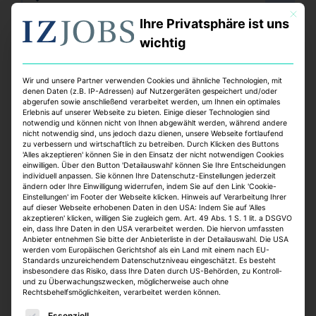
Vollzeit
Mit dies
online seit 1 Woche
Ihre Privatsphäre ist uns
wichtig
Wir und unsere Partner verwenden Cookies und ähnliche Technologien, mit
denen Daten (z.B. IP-Adressen) auf Nutzergeräten gespeichert und/oder
abgerufen sowie anschließend verarbeitet werden, um Ihnen ein optimales
Erlebnis auf unserer Webseite zu bieten. Einige dieser Technologien sind
notwendig und können nicht von Ihnen abgewählt werden, während andere
nicht notwendig sind, uns jedoch dazu dienen, unsere Webseite fortlaufend
zu verbessern und wirtschaftlich zu betreiben. Durch Klicken des Buttons
'Alles akzeptieren' können Sie in den Einsatz der nicht notwendigen Cookies
Technische Projektsteuerung für
einwilligen. Über den Button 'Detailauswahl' können Sie Ihre Entscheidungen
individuell anpassen. Sie können Ihre Datenschutz-Einstellungen jederzeit
den Bereich Sanierung /
ändern oder Ihre Einwilligung widerrufen, indem Sie auf den Link 'Cookie-
Einstellungen' im Footer der Webseite klicken. Hinweis auf Verarbeitung Ihrer
Modernisierung von
auf dieser Webseite erhobenen Daten in den USA: Indem Sie auf 'Alles
akzeptieren' klicken, willigen Sie zugleich gem. Art. 49 Abs. 1 S. 1 lit. a DSGVO
Wohngebäuden und
ein, dass Ihre Daten in den USA verarbeitet werden. Die hiervon umfassten
Anbieter entnehmen Sie bitte der Anbieterliste in der Detailauswahl. Die USA
Quartiersentwicklung (w/m/d)
werden vom Europäischen Gerichtshof als ein Land mit einem nach EU-
Standards unzureichendem Datenschutzniveau eingeschätzt. Es besteht
Bundesanstalt für Immobilienaufgaben
insbesondere das Risiko, dass Ihre Daten durch US-Behörden, zu Kontroll-
und zu Überwachungszwecken, möglicherweise auch ohne
Hannover, Oldenburg
Rechtsbehelfsmöglichkeiten, verarbeitet werden können.
Teilzeit, Vollzeit
Es folgt eine Liste der Service-Gruppen, für die eine E
online seit 1 Woche
Essenziell