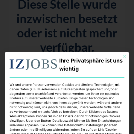
Diese Stelle wurde
inzwischen besetzt
oder ist nicht mehr
verfügbar.
Mit dies
Aber keine Sorge – wir haben viele weitere
Ihre Privatsphäre ist uns
spannende Möglichkeiten für dich!
wichtig
Wir und unsere Partner verwenden Cookies und ähnliche Technologien, mit
denen Daten (z.B. IP-Adressen) auf Nutzergeräten gespeichert und/oder
abgerufen sowie anschließend verarbeitet werden, um Ihnen ein optimales
Top Jobs:
Erlebnis auf unserer Webseite zu bieten. Einige dieser Technologien sind
notwendig und können nicht von Ihnen abgewählt werden, während andere
nicht notwendig sind, uns jedoch dazu dienen, unsere Webseite fortlaufend
zu verbessern und wirtschaftlich zu betreiben. Durch Klicken des Buttons
'Alles akzeptieren' können Sie in den Einsatz der nicht notwendigen Cookies
einwilligen. Über den Button 'Detailauswahl' können Sie Ihre Entscheidungen
individuell anpassen. Sie können Ihre Datenschutz-Einstellungen jederzeit
ändern oder Ihre Einwilligung widerrufen, indem Sie auf den Link 'Cookie-