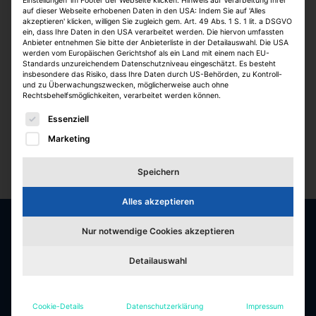
Einstellungen' im Footer der Webseite klicken. Hinweis auf Verarbeitung Ihrer
auf dieser Webseite erhobenen Daten in den USA: Indem Sie auf 'Alles
akzeptieren' klicken, willigen Sie zugleich gem. Art. 49 Abs. 1 S. 1 lit. a DSGVO
ein, dass Ihre Daten in den USA verarbeitet werden. Die hiervon umfassten
Anbieter entnehmen Sie bitte der Anbieterliste in der Detailauswahl. Die USA
werden vom Europäischen Gerichtshof als ein Land mit einem nach EU-
Standards unzureichendem Datenschutzniveau eingeschätzt. Es besteht
insbesondere das Risiko, dass Ihre Daten durch US-Behörden, zu Kontroll-
und zu Überwachungszwecken, möglicherweise auch ohne
Rechtsbehelfsmöglichkeiten, verarbeitet werden können.
Es folgt eine Liste der Service-Gruppen, für die eine E
Essenziell
Marketing
Speichern
Alles akzeptieren
Nur notwendige Cookies akzeptieren
Die besten Jobs & Arbeitgeber in der
Detailauswahl
Immobilienbranche
Jobfelder
Cookie-Details
Datenschutzerklärung
Impressum