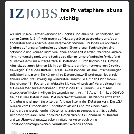
Vollzeit
Mit dies
online seit 1 Woche
Ihre Privatsphäre ist uns
wichtig
Wir und unsere Partner verwenden Cookies und ähnliche Technologien, mit
denen Daten (z.B. IP-Adressen) auf Nutzergeräten gespeichert und/oder
abgerufen sowie anschließend verarbeitet werden, um Ihnen ein optimales
Erlebnis auf unserer Webseite zu bieten. Einige dieser Technologien sind
notwendig und können nicht von Ihnen abgewählt werden, während andere
nicht notwendig sind, uns jedoch dazu dienen, unsere Webseite fortlaufend
zu verbessern und wirtschaftlich zu betreiben. Durch Klicken des Buttons
'Alles akzeptieren' können Sie in den Einsatz der nicht notwendigen Cookies
Technische Projektsteuerung für
einwilligen. Über den Button 'Detailauswahl' können Sie Ihre Entscheidungen
individuell anpassen. Sie können Ihre Datenschutz-Einstellungen jederzeit
den Bereich Sanierung /
ändern oder Ihre Einwilligung widerrufen, indem Sie auf den Link 'Cookie-
Einstellungen' im Footer der Webseite klicken. Hinweis auf Verarbeitung Ihrer
Modernisierung von
auf dieser Webseite erhobenen Daten in den USA: Indem Sie auf 'Alles
akzeptieren' klicken, willigen Sie zugleich gem. Art. 49 Abs. 1 S. 1 lit. a DSGVO
Wohngebäuden und
ein, dass Ihre Daten in den USA verarbeitet werden. Die hiervon umfassten
Anbieter entnehmen Sie bitte der Anbieterliste in der Detailauswahl. Die USA
Quartiersentwicklung (w/m/d)
werden vom Europäischen Gerichtshof als ein Land mit einem nach EU-
Standards unzureichendem Datenschutzniveau eingeschätzt. Es besteht
Bundesanstalt für Immobilienaufgaben
insbesondere das Risiko, dass Ihre Daten durch US-Behörden, zu Kontroll-
und zu Überwachungszwecken, möglicherweise auch ohne
Hannover, Oldenburg
Rechtsbehelfsmöglichkeiten, verarbeitet werden können.
Teilzeit, Vollzeit
Es folgt eine Liste der Service-Gruppen, für die eine E
online seit 1 Woche
Essenziell