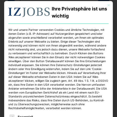
Vollzeit
Mit dies
online seit 1 Woche
Ihre Privatsphäre ist uns
wichtig
Wir und unsere Partner verwenden Cookies und ähnliche Technologien, mit
denen Daten (z.B. IP-Adressen) auf Nutzergeräten gespeichert und/oder
abgerufen sowie anschließend verarbeitet werden, um Ihnen ein optimales
Erlebnis auf unserer Webseite zu bieten. Einige dieser Technologien sind
notwendig und können nicht von Ihnen abgewählt werden, während andere
nicht notwendig sind, uns jedoch dazu dienen, unsere Webseite fortlaufend
zu verbessern und wirtschaftlich zu betreiben. Durch Klicken des Buttons
'Alles akzeptieren' können Sie in den Einsatz der nicht notwendigen Cookies
Technische Projektsteuerung für
einwilligen. Über den Button 'Detailauswahl' können Sie Ihre Entscheidungen
individuell anpassen. Sie können Ihre Datenschutz-Einstellungen jederzeit
den Bereich Sanierung /
ändern oder Ihre Einwilligung widerrufen, indem Sie auf den Link 'Cookie-
Einstellungen' im Footer der Webseite klicken. Hinweis auf Verarbeitung Ihrer
Modernisierung von
auf dieser Webseite erhobenen Daten in den USA: Indem Sie auf 'Alles
akzeptieren' klicken, willigen Sie zugleich gem. Art. 49 Abs. 1 S. 1 lit. a DSGVO
Wohngebäuden und
ein, dass Ihre Daten in den USA verarbeitet werden. Die hiervon umfassten
Anbieter entnehmen Sie bitte der Anbieterliste in der Detailauswahl. Die USA
Quartiersentwicklung (w/m/d)
werden vom Europäischen Gerichtshof als ein Land mit einem nach EU-
Standards unzureichendem Datenschutzniveau eingeschätzt. Es besteht
Bundesanstalt für Immobilienaufgaben
insbesondere das Risiko, dass Ihre Daten durch US-Behörden, zu Kontroll-
und zu Überwachungszwecken, möglicherweise auch ohne
Hannover, Oldenburg
Rechtsbehelfsmöglichkeiten, verarbeitet werden können.
Teilzeit, Vollzeit
Es folgt eine Liste der Service-Gruppen, für die eine E
online seit 1 Woche
Essenziell