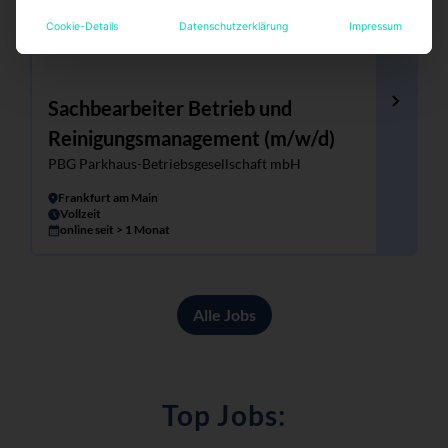
Cookie-Details
Datenschutzerklärung
Impressum
Sachbearbeiter Betrieb und
Reinigungsmanagement (m/w/d)
PBG Parkhaus-Betriebsgesellschaft mbH
Frankfurt am Main
Vollzeit
online seit > 1 Monat
Alle Jobs
Top Jobs: