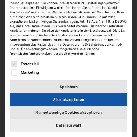
individuell anpassen. Sie können Ihre Datenschutz-Einstellungen jederzeit
ändern oder Ihre Einwilligung widerrufen, indem Sie auf den Link 'Cookie-
Einstellungen' im Footer der Webseite klicken. Hinweis auf Verarbeitung Ihrer
auf dieser Webseite erhobenen Daten in den USA: Indem Sie auf 'Alles
akzeptieren' klicken, willigen Sie zugleich gem. Art. 49 Abs. 1 S. 1 lit. a DSGVO
ein, dass Ihre Daten in den USA verarbeitet werden. Die hiervon umfassten
Anbieter entnehmen Sie bitte der Anbieterliste in der Detailauswahl. Die USA
werden vom Europäischen Gerichtshof als ein Land mit einem nach EU-
Standards unzureichendem Datenschutzniveau eingeschätzt. Es besteht
insbesondere das Risiko, dass Ihre Daten durch US-Behörden, zu Kontroll-
und zu Überwachungszwecken, möglicherweise auch ohne
Kaufmännischer
Rechtsbehelfsmöglichkeiten, verarbeitet werden können.
Es folgt eine Liste der Service-Gruppen, für die eine E
Objektmanager/Property Manager
Essenziell
(m/w/d
Marketing
Kirchliche Zusatzversorgungskasse Rheinland-
Speichern
Westfalen
Dortmund
Alles akzeptieren
Vollzeit
online seit > 1 Monat
Nur notwendige Cookies akzeptieren
Detailauswahl