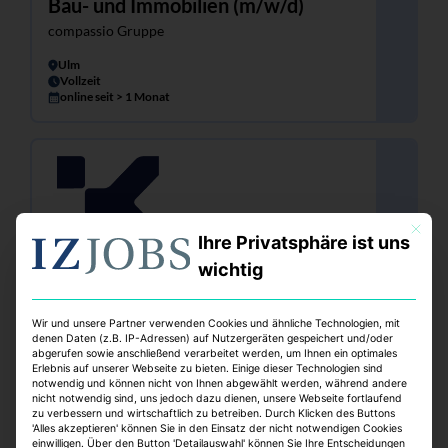
Bau- und Immobilien (m/w/d)
compassio Gruppe
Ulm
Vollzeit
online seit > 1 Monat
Mit dies
Ihre Privatsphäre ist uns
wichtig
Leasing Manager (m/w/d) / Leasing
Wir und unsere Partner verwenden Cookies und ähnliche Technologien, mit
Officer (m/w/d)
denen Daten (z.B. IP-Adressen) auf Nutzergeräten gespeichert und/oder
abgerufen sowie anschließend verarbeitet werden, um Ihnen ein optimales
Klepierre Management Deutschland GmbH
Erlebnis auf unserer Webseite zu bieten. Einige dieser Technologien sind
notwendig und können nicht von Ihnen abgewählt werden, während andere
Duisburg
nicht notwendig sind, uns jedoch dazu dienen, unsere Webseite fortlaufend
Vollzeit
zu verbessern und wirtschaftlich zu betreiben. Durch Klicken des Buttons
online seit > 1 Monat
'Alles akzeptieren' können Sie in den Einsatz der nicht notwendigen Cookies
einwilligen. Über den Button 'Detailauswahl' können Sie Ihre Entscheidungen