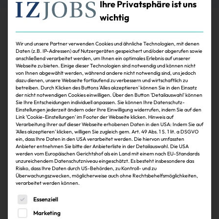
Ihre Privatsphäre ist uns
wichtig
Wir und unsere Partner verwenden Cookies und ähnliche Technologien, mit denen
Daten (z.B. IP-Adressen) auf Nutzergeräten gespeichert und/oder abgerufen sowie
anschließend verarbeitet werden, um Ihnen ein optimales Erlebnis auf unserer
Karriere-News
Webseite zu bieten. Einige dieser Technologien sind notwendig und können nicht
von Ihnen abgewählt werden, während andere nicht notwendig sind, uns jedoch
dazu dienen, unsere Webseite fortlaufend zu verbessern und wirtschaftlich zu
Nachrichten aus dem Karriere-Ressort der
betreiben. Durch Klicken des Buttons 'Alles akzeptieren' können Sie in den Einsatz
Immobilien Zeitung
der nicht notwendigen Cookies einwilligen. Über den Button 'Detailauswahl' können
Sie Ihre Entscheidungen individuell anpassen. Sie können Ihre Datenschutz-
Einstellungen jederzeit ändern oder Ihre Einwilligung widerrufen, indem Sie auf den
Link 'Cookie-Einstellungen' im Footer der Webseite klicken. Hinweis auf
Verarbeitung Ihrer auf dieser Webseite erhobenen Daten in den USA: Indem Sie auf
'Alles akzeptieren' klicken, willigen Sie zugleich gem. Art. 49 Abs. 1 S. 1 lit. a DSGVO
ein, dass Ihre Daten in den USA verarbeitet werden. Die hiervon umfassten
Anbieter entnehmen Sie bitte der Anbieterliste in der Detailauswahl. Die USA
werden vom Europäischen Gerichtshof als ein Land mit einem nach EU-Standards
unzureichendem Datenschutzniveau eingeschätzt. Es besteht insbesondere das
Risiko, dass Ihre Daten durch US-Behörden, zu Kontroll- und zu
Überwachungszwecken, möglicherweise auch ohne Rechtsbehelfsmöglichkeiten,
verarbeitet werden können.
Köpfe
Es folgt eine Liste der Service-Gruppen, für die eine Einwi
Essenziell
Thomas Hobohm leitet die Münchner
Marketing