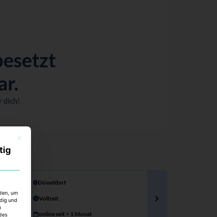
besetzt
ar.
 dich!
Mit diesem Button wird der Dialog geschlossen. Seine Funktionalität ist identisch mi
tig
Düsseldorf
rden, um
Vollzeit
ndig und
u
online seit > 1 Monat
des