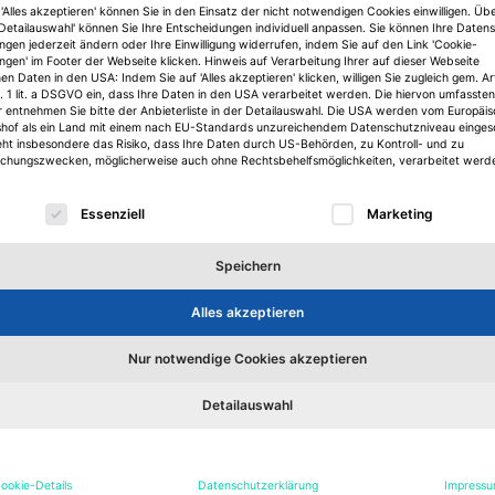
'Alles akzeptieren' können Sie in den Einsatz der nicht notwendigen Cookies einwilligen. Üb
'Detailauswahl' können Sie Ihre Entscheidungen individuell anpassen. Sie können Ihre Daten
ungen jederzeit ändern oder Ihre Einwilligung widerrufen, indem Sie auf den Link 'Cookie-
ungen' im Footer der Webseite klicken. Hinweis auf Verarbeitung Ihrer auf dieser Webseite
n Daten in den USA: Indem Sie auf 'Alles akzeptieren' klicken, willigen Sie zugleich gem. Ar
Alle Jobs
. 1 lit. a DSGVO ein, dass Ihre Daten in den USA verarbeitet werden. Die hiervon umfassten
r entnehmen Sie bitte der Anbieterliste in der Detailauswahl. Die USA werden vom Europäi
shof als ein Land mit einem nach EU-Standards unzureichendem Datenschutzniveau einges
eht insbesondere das Risiko, dass Ihre Daten durch US-Behörden, zu Kontroll- und zu
hungszwecken, möglicherweise auch ohne Rechtsbehelfsmöglichkeiten, verarbeitet werd
Top Jobs:
lgt eine Liste der Service-Gruppen, für die eine Einwilligu
Essenziell
Marketing
Speichern
Alles akzeptieren
Nur notwendige Cookies akzeptieren
Detailauswahl
ookie-Details
Datenschutzerklärung
Impress