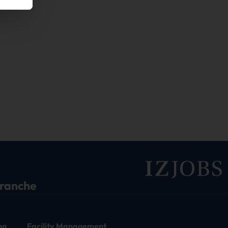
branche
ng
Facility Management