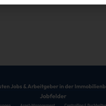
sten Jobs & Arbeitgeber in der Immobilien
Jobfelder
stungen
Asset-Management
Controlling & Buchhaltu