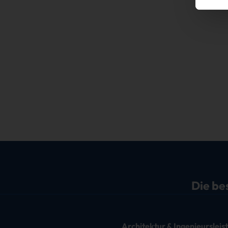
Die be
Architektur & Ingenieurslei