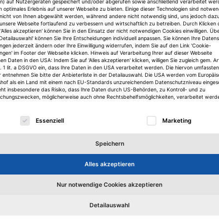
n) auf Nutzergeräten gespeichert und/oder abgerufen sowie anschließend verarbeitet we
n optimales Erlebnis auf unserer Webseite zu bieten. Einige dieser Technologien sind notwe
nicht von Ihnen abgewählt werden, während andere nicht notwendig sind, uns jedoch daz
 unsere Webseite fortlaufend zu verbessern und wirtschaftlich zu betreiben. Durch Klicken 
'Alles akzeptieren' können Sie in den Einsatz der nicht notwendigen Cookies einwilligen. Üb
'Detailauswahl' können Sie Ihre Entscheidungen individuell anpassen. Sie können Ihre Daten
ungen jederzeit ändern oder Ihre Einwilligung widerrufen, indem Sie auf den Link 'Cookie-
ungen' im Footer der Webseite klicken. Hinweis auf Verarbeitung Ihrer auf dieser Webseite
n Daten in den USA: Indem Sie auf 'Alles akzeptieren' klicken, willigen Sie zugleich gem. Ar
. 1 lit. a DSGVO ein, dass Ihre Daten in den USA verarbeitet werden. Die hiervon umfassten
r entnehmen Sie bitte der Anbieterliste in der Detailauswahl. Die USA werden vom Europäi
shof als ein Land mit einem nach EU-Standards unzureichendem Datenschutzniveau einges
eht insbesondere das Risiko, dass Ihre Daten durch US-Behörden, zu Kontroll- und zu
hungszwecken, möglicherweise auch ohne Rechtsbehelfsmöglichkeiten, verarbeitet werd
lgt eine Liste der Service-Gruppen, für die eine Einwilligu
Essenziell
Marketing
Karriere
Speichern
K
Experten aus 25 Unternehmen
Alles akzeptieren
erarbeiten Zukunftsbilder
Ch
P
Nur notwendige Cookies akzeptieren
Forschungsinitiative.
Für die Future Real Estate Initiative
hat die Blackprint-Gruppe Partner aus unterschiedlichen
Ch
Branchenfeldern der Bau- und Immobilienwirtschaft
Detailauswahl
Ce
zusammengerufen. Sie erstellen Leitbilder für die Zukunft
Jör
der Branche und wollen die Ergebnisse ihrer Arbeit in