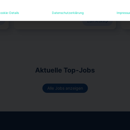
einem Report öffentlich zugänglich machen.
C
ookie-Details
Datenschutzerklärung
Impress
Janina Stadel
6. August 2026
Zum Artikel
Aktuelle Top-Jobs
Alle Jobs anzeigen