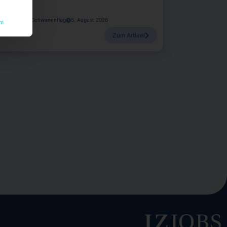
hristoph von Schwanenflug
5. August 2026
um
Zum Artikel