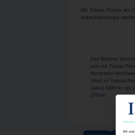
Mit Tobias Förster als
Ankaufsstrategie weiter
Das Berliner Wohnu
und mit Tobias Först
Nordrhein-Westfalen
Head of Transactio
Jakob Mähren als C
Officer.
Wir und
Personalien
Janina Stad