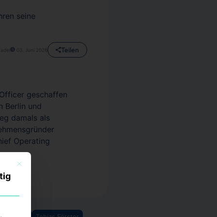
hren seine
Teilen
tadel
03. Juni 2026
Officer geschaffen
n Berlin und
ieg damals als
rnehmensgründer
hief Operating
Mit diesem Button wird der Dialog geschlossen. Seine Funktionalität ist identisch mi
tig
on Laube
Tobias Förster