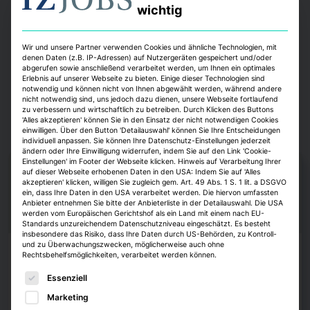
wichtig
Ausbildungsstätten
Büro/Praxen
Gisela Schulte-Daxbök
Karl-Werner Schulte
Markus Amon
Tobias Just
Wir und unsere Partner verwenden Cookies und ähnliche Technologien, mit
Wolfgang Maennig
denen Daten (z.B. IP-Adressen) auf Nutzergeräten gespeichert und/oder
abgerufen sowie anschließend verarbeitet werden, um Ihnen ein optimales
Erlebnis auf unserer Webseite zu bieten. Einige dieser Technologien sind
notwendig und können nicht von Ihnen abgewählt werden, während andere
nicht notwendig sind, uns jedoch dazu dienen, unsere Webseite fortlaufend
zu verbessern und wirtschaftlich zu betreiben. Durch Klicken des Buttons
'Alles akzeptieren' können Sie in den Einsatz der nicht notwendigen Cookies
einwilligen. Über den Button 'Detailauswahl' können Sie Ihre Entscheidungen
individuell anpassen. Sie können Ihre Datenschutz-Einstellungen jederzeit
ändern oder Ihre Einwilligung widerrufen, indem Sie auf den Link 'Cookie-
Einstellungen' im Footer der Webseite klicken. Hinweis auf Verarbeitung Ihrer
auf dieser Webseite erhobenen Daten in den USA: Indem Sie auf 'Alles
akzeptieren' klicken, willigen Sie zugleich gem. Art. 49 Abs. 1 S. 1 lit. a DSGVO
ein, dass Ihre Daten in den USA verarbeitet werden. Die hiervon umfassten
Anbieter entnehmen Sie bitte der Anbieterliste in der Detailauswahl. Die USA
werden vom Europäischen Gerichtshof als ein Land mit einem nach EU-
Standards unzureichendem Datenschutzniveau eingeschätzt. Es besteht
insbesondere das Risiko, dass Ihre Daten durch US-Behörden, zu Kontroll-
und zu Überwachungszwecken, möglicherweise auch ohne
Köpfe
Rechtsbehelfsmöglichkeiten, verarbeitet werden können.
Es folgt eine Liste der Service-Gruppen, für die eine E
Strategis ernennt Roland D. Schleider zum
Essenziell
Head of Business Development
Marketing