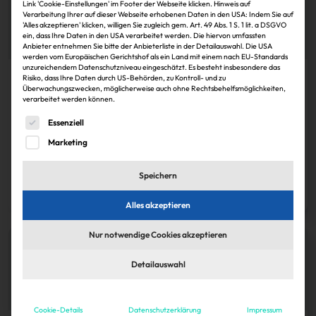
Link 'Cookie-Einstellungen' im Footer der Webseite klicken. Hinweis auf
Verarbeitung Ihrer auf dieser Webseite erhobenen Daten in den USA: Indem Sie auf
'Alles akzeptieren' klicken, willigen Sie zugleich gem. Art. 49 Abs. 1 S. 1 lit. a DSGVO
ein, dass Ihre Daten in den USA verarbeitet werden. Die hiervon umfassten
Anbieter entnehmen Sie bitte der Anbieterliste in der Detailauswahl. Die USA
werden vom Europäischen Gerichtshof als ein Land mit einem nach EU-Standards
unzureichendem Datenschutzniveau eingeschätzt. Es besteht insbesondere das
Risiko, dass Ihre Daten durch US-Behörden, zu Kontroll- und zu
Köpfe
Überwachungszwecken, möglicherweise auch ohne Rechtsbehelfsmöglichkeiten,
verarbeitet werden können.
ICG besetzt Positionen im Vorstand um
Es folgt eine Liste der Service-Gruppen, für die eine Einwi
Essenziell
Das Institut für Corporate Governance (ICG), ein Think-and-Do-Tank für
die Immobilienwirtschaft, hat Isabella Chacón Troidl und Steffen Szeidl in
Marketing
den Vorstand gewählt.
Speichern
Janina Stadel
30.11.2024
Zum Artikel
Alles akzeptieren
Nur notwendige Cookies akzeptieren
Detailauswahl
Cookie-Details
Datenschutzerklärung
Impressum