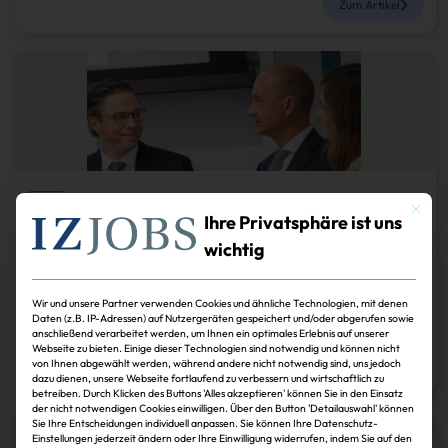
Zum Artikel
Köpfe
Mit dies
Ihre Privatsphäre ist uns
Deka Immobilien: Esteban de Lope beerbt
wichtig
Torsten Knapmeyer
Der Nachfolger von Torsten Knapmeyer bei Deka Immobilien steht fest.
Wir und unsere Partner verwenden Cookies und ähnliche Technologien, mit denen
Der neue Geschäftsführer kommt aus den eigenen Bankreihen.
Daten (z.B. IP-Adressen) auf Nutzergeräten gespeichert und/oder abgerufen sowie
anschließend verarbeitet werden, um Ihnen ein optimales Erlebnis auf unserer
Harald Thomeczek
30.11.2024
Webseite zu bieten. Einige dieser Technologien sind notwendig und können nicht
von Ihnen abgewählt werden, während andere nicht notwendig sind, uns jedoch
Zum Artikel
dazu dienen, unsere Webseite fortlaufend zu verbessern und wirtschaftlich zu
betreiben. Durch Klicken des Buttons 'Alles akzeptieren' können Sie in den Einsatz
der nicht notwendigen Cookies einwilligen. Über den Button 'Detailauswahl' können
Sie Ihre Entscheidungen individuell anpassen. Sie können Ihre Datenschutz-
Einstellungen jederzeit ändern oder Ihre Einwilligung widerrufen, indem Sie auf den