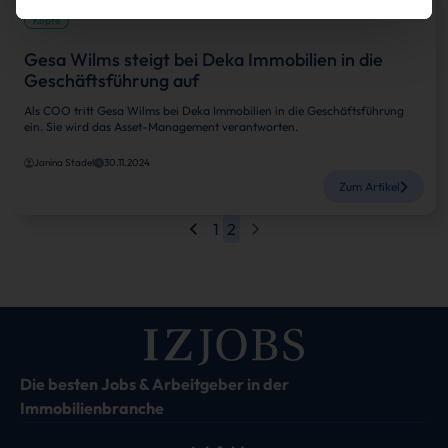
Köpfe
Gesa Wilms steigt bei Deka Immobilien in die
Geschäftsführung auf
Als COO tritt Gesa Wilms bei Deka Immobilien in die Geschäftsführung
ein. Sie wird das Asset-Management verantworten.
Janina Stadel
30.11.2024
Zum Artikel
1
2
Die besten Jobs & Arbeitgeber in der
Immobilienbranche