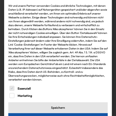
Wir und unsere Partner verwenden Cookies und ähnliche Technologien, mit denen
Savills IM findet Nachfolgelösung für Thomas
Daten (z.B. IP-Adressen) auf Nutzergeräten gespeichert und/oder abgerufen sowie
Gütle
anschließend verarbeitet werden, um Ihnen ein optimales Erlebnis auf unserer
Webseite zu bieten. Einige dieser Technologien sind notwendig und können nicht
von Ihnen abgewählt werden, während andere nicht notwendig sind, uns jedoch
dazu dienen, unsere Webseite fortlaufend zu verbessern und wirtschaftlich zu
Harald Thomeczek
30.11.2024
betreiben. Durch Klicken des Buttons 'Alles akzeptieren' können Sie in den Einsatz
Zum Artikel
der nicht notwendigen Cookies einwilligen. Über den Button 'Detailauswahl' können
Sie Ihre Entscheidungen individuell anpassen. Sie können Ihre Datenschutz-
Einstellungen jederzeit ändern oder Ihre Einwilligung widerrufen, indem Sie auf den
Link 'Cookie-Einstellungen' im Footer der Webseite klicken. Hinweis auf
Verarbeitung Ihrer auf dieser Webseite erhobenen Daten in den USA: Indem Sie auf
'Alles akzeptieren' klicken, willigen Sie zugleich gem. Art. 49 Abs. 1 S. 1 lit. a DSGVO
ein, dass Ihre Daten in den USA verarbeitet werden. Die hiervon umfassten
Anbieter entnehmen Sie bitte der Anbieterliste in der Detailauswahl. Die USA
werden vom Europäischen Gerichtshof als ein Land mit einem nach EU-Standards
unzureichendem Datenschutzniveau eingeschätzt. Es besteht insbesondere das
Risiko, dass Ihre Daten durch US-Behörden, zu Kontroll- und zu
Überwachungszwecken, möglicherweise auch ohne Rechtsbehelfsmöglichkeiten,
verarbeitet werden können.
Köpfe
Es folgt eine Liste der Service-Gruppen, für die eine Einwi
Essenziell
Sönke Ezell führt Transaktionsmanagementteam
Marketing
von Savills IM
Speichern
Anke Pipke
30.11.2024