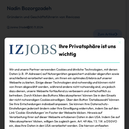
Nadin Bozorgzadeh
Gründerin und Geschäftsführerin von Revicasa
Janina Stadel
30.11.2024
Zum Artikel
Mit dies
Ihre Privatsphäre ist uns
wichtig
Wir und unsere Partner verwenden Cookies und ähnliche Technologien, mit denen
Daten (z.B. IP-Adressen) auf Nutzergeräten gespeichert und/oder abgerufen sowie
anschließend verarbeitet werden, um Ihnen ein optimales Erlebnis auf unserer
Webseite zu bieten. Einige dieser Technologien sind notwendig und können nicht
von Ihnen abgewählt werden, während andere nicht notwendig sind, uns jedoch
Karriere
dazu dienen, unsere Webseite fortlaufend zu verbessern und wirtschaftlich zu
betreiben. Durch Klicken des Buttons 'Alles akzeptieren' können Sie in den Einsatz
der nicht notwendigen Cookies einwilligen. Über den Button 'Detailauswahl' können
Erfolgreicher ist, wer sie hat – Entscheiderinnen
Sie Ihre Entscheidungen individuell anpassen. Sie können Ihre Datenschutz-
der Immobilienbranche
Einstellungen jederzeit ändern oder Ihre Einwilligung widerrufen, indem Sie auf den
Link 'Cookie-Einstellungen' im Footer der Webseite klicken. Hinweis auf
In allen Segmenten gibt es qualifizierte Frauen, die die Immobilienbranche
Verarbeitung Ihrer auf dieser Webseite erhobenen Daten in den USA: Indem Sie auf
erfolgreich mitgestalten und in ihren Unternehmen Verantwortung tragen.
'Alles akzeptieren' klicken, willigen Sie zugleich gem. Art. 49 Abs. 1 S. 1 lit. a DSGVO
Umso wichtiger, dass sie sichtbar sind und sichtbarer werden – trotz ihrer
ein, dass Ihre Daten in den USA verarbeitet werden. Die hiervon umfassten