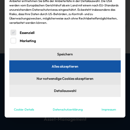
Unterzahl in Führungspositionen.
Anbieter entnehmen Sie bitte der Anbieterliste in der Detailauswahl. Die USA
werden vom Europäischen Gerichtshof als ein Land mit einem nach EU-Standards
unzureichendem Datenschutzniveau eingeschätzt. Es besteht insbesondere das
Janina Stadel
30.11.2024
Risiko, dass Ihre Daten durch US-Behörden, zu Kontroll- und zu
Überwachungszwecken, möglicherweise auch ohne Rechtsbehelfsmöglichkeiten,
Zum Artikel
verarbeitet werden können.
1
Es folgt eine Liste der Service-Gruppen, für die eine Einwi
Essenziell
Marketing
Speichern
Alles akzeptieren
Die besten Jobs & Arbeitgeber in der
Nur notwendige Cookies akzeptieren
Immobilienbranche
Detailauswahl
Jobfelder
Architektur & Ingenieursleistungen
Cookie-Details
Datenschutzerklärung
Impressum
Asset-Management