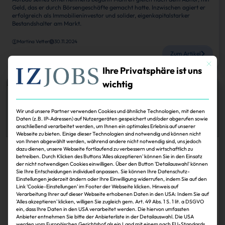
Geld, das er durch Börsengeschäfte gemacht hatte. Inzwischen agiert er
erfolgreich als Immobilieninvestor und solider, eigenkapitalstarker
Bestandshalter am Markt.
Martina Vetter
30.11.2024
Zum Artikel
Mit dies
Ihre Privatsphäre ist uns
wichtig
Wir und unsere Partner verwenden Cookies und ähnliche Technologien, mit denen
Daten (z.B. IP-Adressen) auf Nutzergeräten gespeichert und/oder abgerufen sowie
anschließend verarbeitet werden, um Ihnen ein optimales Erlebnis auf unserer
Webseite zu bieten. Einige dieser Technologien sind notwendig und können nicht
von Ihnen abgewählt werden, während andere nicht notwendig sind, uns jedoch
dazu dienen, unsere Webseite fortlaufend zu verbessern und wirtschaftlich zu
Karriere
betreiben. Durch Klicken des Buttons 'Alles akzeptieren' können Sie in den Einsatz
der nicht notwendigen Cookies einwilligen. Über den Button 'Detailauswahl' können
HTW-Studierende vernetzen sich mit der
Sie Ihre Entscheidungen individuell anpassen. Sie können Ihre Datenschutz-
Einstellungen jederzeit ändern oder Ihre Einwilligung widerrufen, indem Sie auf den
Immowelt
Link 'Cookie-Einstellungen' im Footer der Webseite klicken. Hinweis auf
Verarbeitung Ihrer auf dieser Webseite erhobenen Daten in den USA: Indem Sie auf
Studierende und Ehemalige des Bachelorstudiengangs
'Alles akzeptieren' klicken, willigen Sie zugleich gem. Art. 49 Abs. 1 S. 1 lit. a DSGVO
Immobilienwirtschaft haben Ende 2014 das Netzwerk
ein, dass Ihre Daten in den USA verarbeitet werden. Die hiervon umfassten
Immobilienwirtschaft an der Hochschule für Technik und Wirtschaft Berlin
Anbieter entnehmen Sie bitte der Anbieterliste in der Detailauswahl. Die USA
gegründet. Zur ersten Vortragsveranstaltung kamen rund 100 Teilnehmer.
werden vom Europäischen Gerichtshof als ein Land mit einem nach EU-Standards