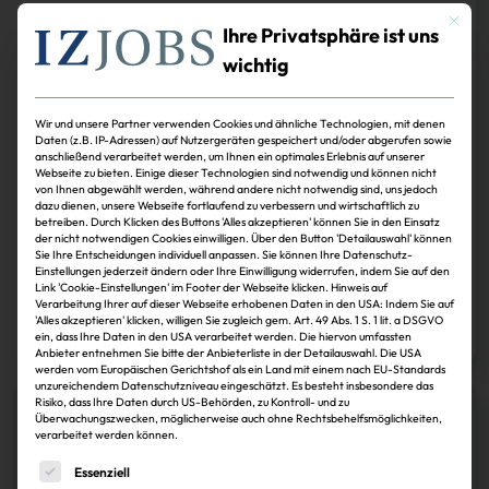
Karriere
Mit dies
Ihre Privatsphäre ist uns
Umfrage läuft noch bis 5. Juni
wichtig
Mit den Maklerkonzernen DTZ und Jones Lang LaSalle haben die ersten
Unternehmen öffentlich das vorläufige Ende des Stellenabbaus in ihren
Wir und unsere Partner verwenden Cookies und ähnliche Technologien, mit denen
Häusern erklärt. Doch wie sieht es in der Branche insgesamt aus? Breitet
Daten (z.B. IP-Adressen) auf Nutzergeräten gespeichert und/oder abgerufen sowie
sie weiterhin ihre Arme für gut ausgebildeten Nachwuchs aus? Und welche
anschließend verarbeitet werden, um Ihnen ein optimales Erlebnis auf unserer
Wünsche haben Berufseinsteiger an ihre zukünftigen Arbeitgeber? Diese
Webseite zu bieten. Einige dieser Technologien sind notwendig und können nicht
Fragen will die von der Immobilien Zeitung initiierte Joboffensive auch in
von Ihnen abgewählt werden, während andere nicht notwendig sind, uns jedoch
diesem Jahr wieder untersuchen. Geben auch Sie uns Ihre Einschätzung zur
dazu dienen, unsere Webseite fortlaufend zu verbessern und wirtschaftlich zu
aktuellen Beschäftigungssituation in der Branche und in Ihrem
betreiben. Durch Klicken des Buttons 'Alles akzeptieren' können Sie in den Einsatz
Unternehmen – auch wenn Sie gerade nicht einstellen. Studenten können
der nicht notwendigen Cookies einwilligen. Über den Button 'Detailauswahl' können
zudem zahlreiche wertvolle Preise gewinnen. Teilnahmeschluss ist der 5.
Sie Ihre Entscheidungen individuell anpassen. Sie können Ihre Datenschutz-
Juni.
Einstellungen jederzeit ändern oder Ihre Einwilligung widerrufen, indem Sie auf den
Link 'Cookie-Einstellungen' im Footer der Webseite klicken. Hinweis auf
Verarbeitung Ihrer auf dieser Webseite erhobenen Daten in den USA: Indem Sie auf
Sonja Smalian
30.11.2024
'Alles akzeptieren' klicken, willigen Sie zugleich gem. Art. 49 Abs. 1 S. 1 lit. a DSGVO
Zum Artikel
ein, dass Ihre Daten in den USA verarbeitet werden. Die hiervon umfassten
Anbieter entnehmen Sie bitte der Anbieterliste in der Detailauswahl. Die USA
werden vom Europäischen Gerichtshof als ein Land mit einem nach EU-Standards
unzureichendem Datenschutzniveau eingeschätzt. Es besteht insbesondere das
Risiko, dass Ihre Daten durch US-Behörden, zu Kontroll- und zu
Überwachungszwecken, möglicherweise auch ohne Rechtsbehelfsmöglichkeiten,
verarbeitet werden können.
Es folgt eine Liste der Service-Gruppen, für die eine Einwi
Essenziell